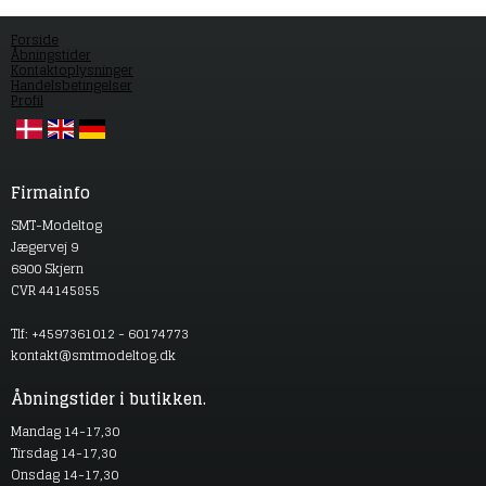
Forside
Åbningstider
Kontaktoplysninger
Handelsbetingelser
Profil
Firmainfo
SMT-Modeltog
Jægervej 9
6900 Skjern
CVR 44145855
Tlf: +4597361012 - 60174773
kontakt@smtmodeltog.dk
Åbningstider i butikken.
Mandag 14-17,30
Tirsdag 14-17,30
Onsdag 14-17,30