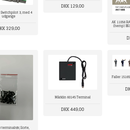
DKK 129,00
 Switchpilot 3, med 4
udgange
AK 11856 R
(hemp) BS3
KK 329,00
D
Faller 1516
DK
Märklin 60145 Terminal
DKK 449,00
 terminalrør, Sorte,