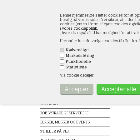
Denne hjemmeside sætter cookies for at opnå 
besøg på vores side så vi sikrer, at siden he
cookies (enten i form af egne cookies og/el
i
vores cookiepolitik.
, hvor du også altid har mulighed for at træk
Herunder kan du vælge cookies til eller fra. N
Nødvendige
Markedsføring
FORSIDE
ÅBNINGSTIDER
KONT
Funktionelle
Statistiske
Vis cookie detaljer
Produkter
SMT
TILBUD
GAVEKORT
HOBBYTRADE RESERVEDELE
KURSER, MESSER OG EVENTS
NYHEDER PÅ VEJ.