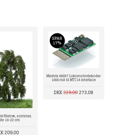
SPAR
17%
Minitrix 66857 Lokomotivdekoder
1000 mA til MTC14 interface
DKK
329,00
273,08
09 Piletræ, sommer,
de 18-22 cm
K 209,00