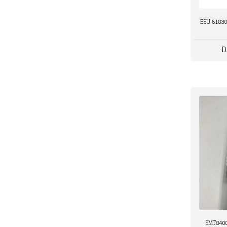
ESU 51830
D
SMT8400