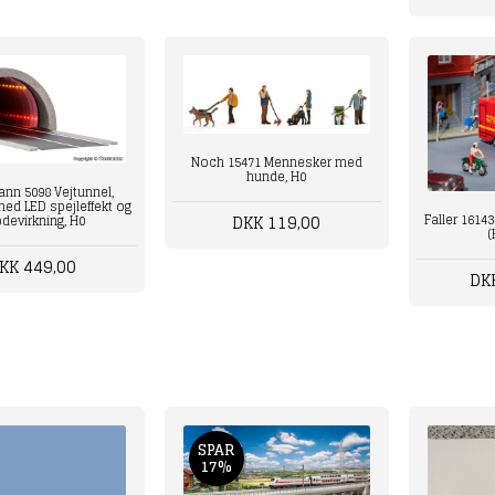
Noch 15471 Mennesker med
hunde, H0
nn 5098 Vejtunnel,
d LED spejleffekt og
DKK 119,00
Faller 16143
devirkning, H0
(
KK 449,00
DK
SPAR
17%