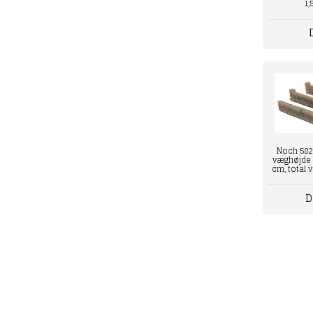
1,
Noch 582
væghøjde 1
cm, total 
D