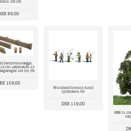
5mm2, 100 stk
DKK 89,00
82 Sandstensvægge,
,9 cm, søjlehøjde 2,3
væglængde 104 cm, H0
KK 159,00
Woodland Scenics A1910
Lystfiskere, H0
DKK 119,00
MBR 51-23
høj
DK