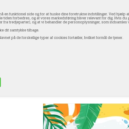
en funktionel side og for at huske dine foretrukne indstillinger. Ved hjælp af
le tiden forbedres, og at vores markedsføring bliver relevant for dig. Hvis du gi
ler fra tredjeparter), og at vi behandler de personoplysninger, som indsamle
ke dit samtykke tilbage.
avnet på de forskellige typer af cookies fortæller, hvilket formål de tjener.
AKTOPLYSNINGER
HANDELSBETINGELSER
PROFI
-Modeltog – vi har områdets største udvalg i 
rullende materiel til land