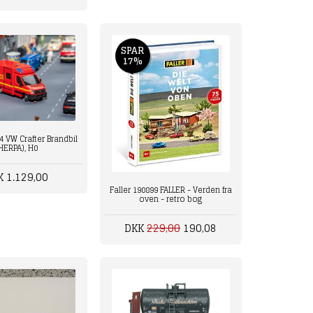
SPAR
17%
4 VW Crafter Brandbil
HERPA), H0
K 1.129,00
Faller 190899 FALLER - Verden fra
oven - retro bog
DKK
229,00
190,08