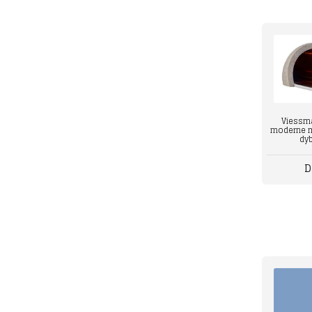
Viessma
moderne me
dyb
D