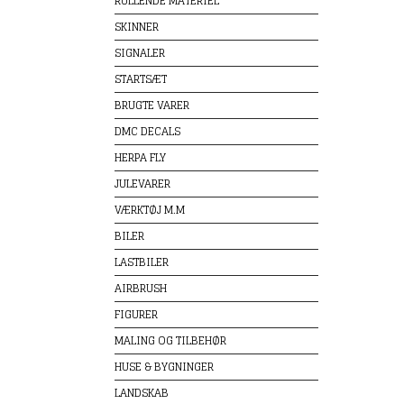
RULLENDE MATERIEL
SKINNER
SIGNALER
STARTSÆT
BRUGTE VARER
DMC DECALS
HERPA FLY
JULEVARER
VÆRKTØJ M.M
BILER
LASTBILER
AIRBRUSH
FIGURER
MALING OG TILBEHØR
HUSE & BYGNINGER
LANDSKAB