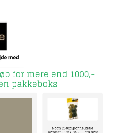
køb for mere end 1000,-
il en pakkeboks
Noch 26402 Spor neutrale
løvtræer, 10 stk, 6,5 - 11 cm høje