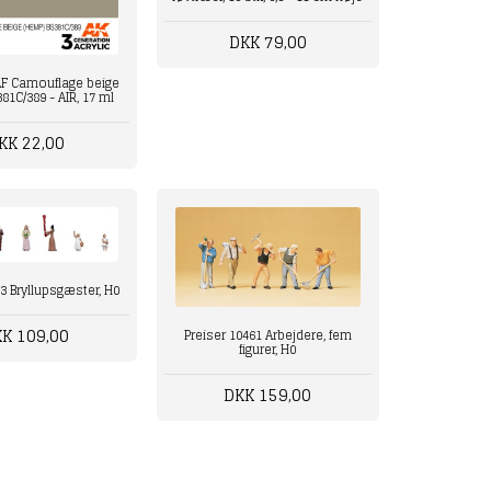
DKK 79,00
AF Camouflage beige
81C/389 - AIR, 17 ml
KK 22,00
53 Bryllupsgæster, H0
K 109,00
Preiser 10461 Arbejdere, fem
figurer, H0
DKK 159,00