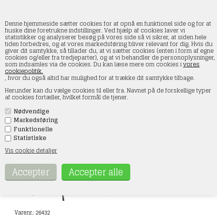
Denne hjemmeside sætter cookies for at opnå en funktionel side og for at
huske dine foretrukne indstillinger. Ved hjælp af cookies laver vi
statistikker og analyserer besøg på vores side så vi sikrer, at siden hele
tiden forbedres, og at vores markedsføring bliver relevant for dig. Hvis du
Noch 26432 Spor neutrale grantræer uden
giver dit samtykke, så tillader du, at vi sætter cookies (enten i form af egne
fod, 10 stk, 6-15 cm høje
cookies og/eller fra tredjeparter), og at vi behandler de personoplysninger,
som indsamles via de cookies. Du kan læse mere om cookies i
vores
cookiepolitik.
Forside
»
Landskab
»
Noch
»
Grantræer
, hvor du også altid har mulighed for at trække dit samtykke tilbage.
Herunder kan du vælge cookies til eller fra. Navnet på de forskellige typer
af cookies fortæller, hvilket formål de tjener.
Nødvendige
Markedsføring
Funktionelle
Statistiske
Vis cookie detaljer
Varenr.:
26432