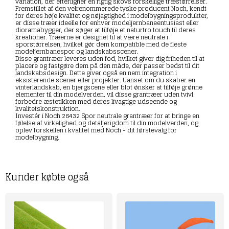
variation, der efterligner en rigtig skovs forskellige træstørrelser.
Fremstillet af den velrenommerede tyske producent Noch, kendt
for deres høje kvalitet og nøjagtighed i modelbygningsprodukter,
er disse træer ideelle for enhver modeljernbaneentusiast eller
dioramabygger, der søger at tilføje et naturtro touch til deres
kreationer. Træerne er designet til at være neutrale i
sporstørrelsen, hvilket gør dem kompatible med de fleste
modeljernbanespor og landskabsscener.
Disse grantræer leveres uden fod, hvilket giver dig friheden til at
placere og fastgøre dem på den måde, der passer bedst til dit
landskabsdesign. Dette giver også en nem integration i
eksisterende scener eller projekter. Uanset om du skaber en
vinterlandskab, en bjergscene eller blot ønsker at tilføje grønne
elementer til din modelverden, vil disse grantræer uden tvivl
forbedre æstetikken med deres livagtige udseende og
kvalitetskonstruktion.
Investér i Noch 26432 Spor neutrale grantræer for at bringe en
følelse af virkelighed og detaljerigdom til din modelverden, og
oplev forskellen i kvalitet med Noch - dit førstevalg for
modelbygning.
Kunder købte også