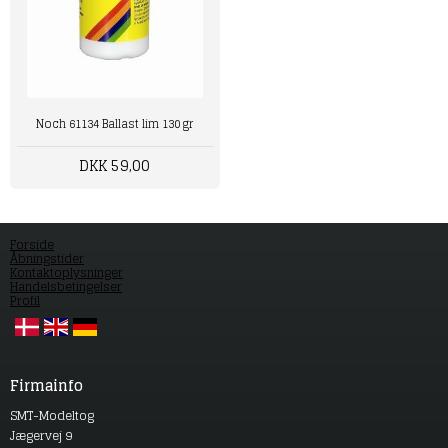
Noch 61134 Ballast lim 130 gr
DKK 59,00
Forside
Åbningstider
Kontaktoplysninger
Handelsbetingelser
Profil
Firmainfo
SMT-Modeltog
Jægervej 9