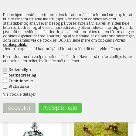
Denne hjemmeside sætter cookies for at opnå en funktionel side og for at
huske dine foretrukne indstillinger. Ved hjælp af cookies laver vi
statistikker og analyserer besøg på vores side så vi sikrer, at siden hele
tiden forbedres, og at vores markedsføring bliver relevant for dig. Hvis du
Diorama sæt
giver dit samtykke, så tillader du, at vi sætter cookies (enten i form af egne
cookies og/eller fra tredjeparter), og at vi behandler de personoplysninger,
som indsamles via de cookies. Du kan læse mere om cookies i
vores
Forside
»
Landskab
»
Noch
»
Diorama sæt
cookiepolitik.
, hvor du også altid har mulighed for at trække dit samtykke tilbage.
Opdag vores spændende udvalg af diorama sæt, perfekte for
Herunder kan du vælge cookies til eller fra. Navnet på de forskellige typer
modelbyggere og hobbyentusiaster. Vores nøje udvalgte
af cookies fortæller, hvilket formål de tjener.
diorama sæt inkluderer alt, hvad du behøver for at skabe
detaljerede scener og realistiske modeller. Uanset om du er
Nødvendige
interesseret i historiske slagmarker, naturskønne landskaber
eller miniaturebylandskaber, har vi et sæt, der passer til din
Markedsføring
passion. Tag din modelbygning til næste niveau med vores høj
Funktionelle
kvalitets diorama sæt. Perfekt for både begyndere og erfarne
Statistiske
byggere. Udforsk vores sortiment i dag og bring dine kreative
visioner til liv!
Vis cookie detaljer