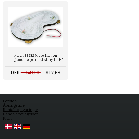
Noch 66832 Micre Motion
Langrendsløjpe med skihytte, H0
DKK
1.949,00
1.617,68
Forside
Åbningstider
Kontaktoplysninger
Handelsbetingelser
Profil