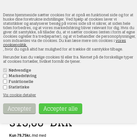
Denne hjemmeside sætter cookies for at opnå en funktionel side og for at
huske dine foretrukne indstillinger. Ved hjælp af cookies laver vi
statistikker og analyserer besøg på vores side så vi sikrer, at siden hele
tiden forbedres, og at vores markedsføring bliver relevant for dig. Hvis du
Auhagen 12264 Tankanlæg med højtank H0
giver dit samtykke, så tillader du, at vi sætter cookies (enten i form af egne
cookies og/eller fra tredjeparter), og at vi behandler de personoplysninger,
som indsamles via de cookies. Du kan læse mere om cookies i
vores
Forside
»
Huse & bygninger
»
Auhagen
»
Spor H0
cookiepolitik.
, hvor du også altid har mulighed for at trække dit samtykke tilbage.
Herunder kan du vælge cookies til eller fra. Navnet på de forskellige typer
af cookies fortæller, hvilket formål de tjener.
Nødvendige
Markedsføring
Funktionelle
Statistiske
Vis cookie detaljer
Varenr.:
12264
319,00
DKK