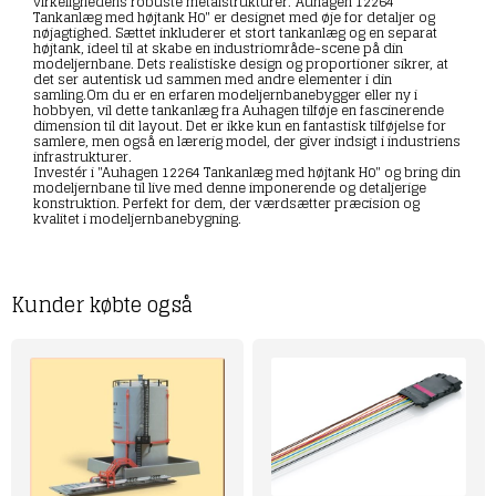
virkelighedens robuste metalstrukturer."Auhagen 12264
Tankanlæg med højtank H0" er designet med øje for detaljer og
nøjagtighed. Sættet inkluderer et stort tankanlæg og en separat
højtank, ideel til at skabe en industriområde-scene på din
modeljernbane. Dets realistiske design og proportioner sikrer, at
det ser autentisk ud sammen med andre elementer i din
samling.Om du er en erfaren modeljernbanebygger eller ny i
hobbyen, vil dette tankanlæg fra Auhagen tilføje en fascinerende
dimension til dit layout. Det er ikke kun en fantastisk tilføjelse for
samlere, men også en lærerig model, der giver indsigt i industriens
infrastrukturer.
Investér i "Auhagen 12264 Tankanlæg med højtank H0" og bring din
modeljernbane til live med denne imponerende og detaljerige
konstruktion. Perfekt for dem, der værdsætter præcision og
kvalitet i modeljernbanebygning.
Kunder købte også