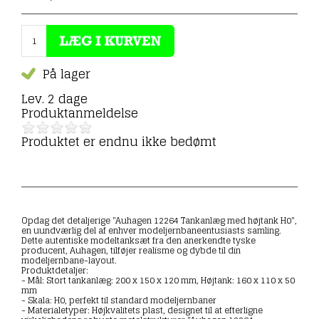
På lager
Lev. 2 dage
Produktanmeldelse
Produktet er endnu ikke bedømt
Opdag det detaljerige "Auhagen 12264 Tankanlæg med højtank H0",
en uundværlig del af enhver modeljernbaneentusiasts samling.
Dette autentiske modeltanksæt fra den anerkendte tyske
producent, Auhagen, tilføjer realisme og dybde til din
modeljernbane-layout.
Produktdetaljer:
- Mål: Stort tankanlæg: 200 x 150 x 120 mm, Højtank: 160 x 110 x 50
mm
- Skala: H0, perfekt til standard modeljernbaner
- Materialetyper: Højkvalitets plast, designet til at efterligne