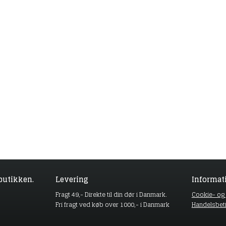
butikken.
Levering
Informat
Fragt 49,- Direkte til din dør i Danmark.
Cookie- og p
Fri fragt ved køb over 1000,- i Danmark
Handelsbet