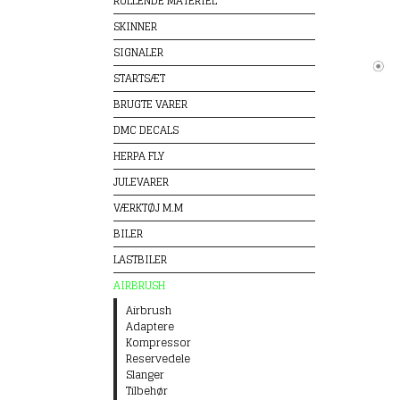
RULLENDE MATERIEL
SKINNER
SIGNALER
STARTSÆT
BRUGTE VARER
DMC DECALS
HERPA FLY
JULEVARER
VÆRKTØJ M.M
BILER
LASTBILER
AIRBRUSH
Airbrush
Adaptere
Kompressor
Reservedele
Slanger
Tilbehør