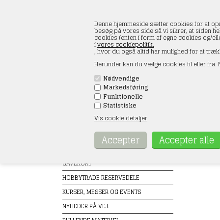
Denne hjemmeside sætter cookies for at opnå 
besøg på vores side så vi sikrer, at siden he
cookies (enten i form af egne cookies og/el
i
vores cookiepolitik.
, hvor du også altid har mulighed for at træk
Herunder kan du vælge cookies til eller fra. N
Nødvendige
Markedsføring
FORSIDE
ÅBNINGSTIDER
KONT
Funktionelle
Statistiske
Vis cookie detaljer
Produkter
Belai
Forside
TILBUD
GAVEKORT
HOBBYTRADE RESERVEDELE
KURSER, MESSER OG EVENTS
NYHEDER PÅ VEJ.