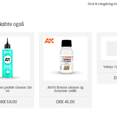
God til rengøring me
købte også
Vallejo 7
D
en perfekt cleaner 250
AK470 Xtreme cleaner og
ml
fortynder 100ML
DKK 59,00
DKK 45,00