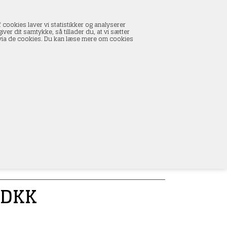
INDKØBSKURV
 cookies laver vi statistikker og analyserer
0 vare(r) i kurven
ver dit samtykke, så tillader du, at vi sætter
I alt:
0,00 DKK
s via de cookies. Du kan læse mere om cookies
Vis kurv
L
DKK