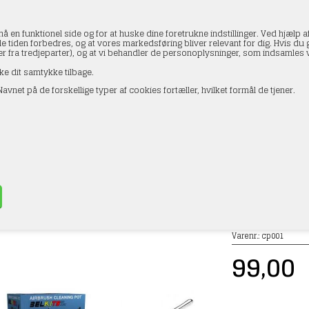
en funktionel side og for at huske dine foretrukne indstillinger. Ved hjælp af
le tiden forbedres, og at vores markedsføring bliver relevant for dig. Hvis du gi
ler fra tredjeparter), og at vi behandler de personoplysninger, som indsamle
ke dit samtykke tilbage.
avnet på de forskellige typer af cookies fortæller, hvilket formål de tjener.
AKTOPLYSNINGER
HANDELSBETINGELSER
PROFI
r CP001 Airbrush rengøringsbeholder
»
Airbrush
Varenr.:
cp001
99,00