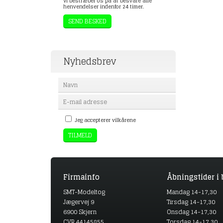
Vi bestræber os på at besvare alle
henvendelser indenfor 24 timer.
Nyhedsbrev
Jeg accepterer vilkårene
Firmainfo
Åbningstider i 
SMT-Modeltog
Mandag 14-17,30
Jægervej 9
Tirsdag 14-17,30
6900 Skjern
Onsdag 14-17,30
CVR 44145855
Torsdag 14-17,30