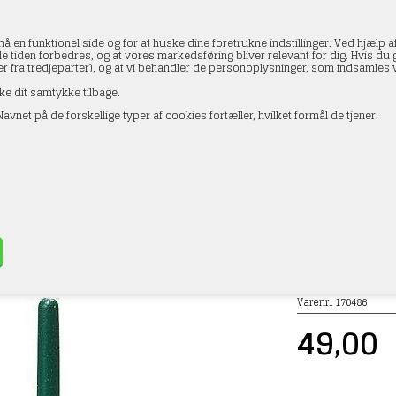
en funktionel side og for at huske dine foretrukne indstillinger. Ved hjælp af
le tiden forbedres, og at vores markedsføring bliver relevant for dig. Hvis du gi
ler fra tredjeparter), og at vi behandler de personoplysninger, som indsamle
ke dit samtykke tilbage.
avnet på de forskellige typer af cookies fortæller, hvilket formål de tjener.
AKTOPLYSNINGER
HANDELSBETINGELSER
PROFI
r 170486 Rengøringsvæske, 25 ml
»
Huse & bygninger
»
Lim og tilbehør
Varenr.:
170486
49,00