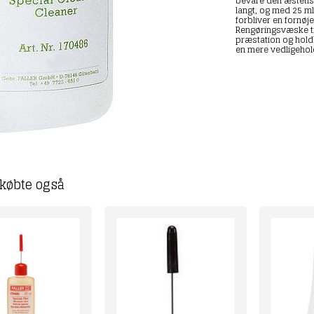
bevare den æstetisk
langt, og med 25 ml 
forbliver en fornøje
Rengøringsvæske til
præstation og hold
en mere vedligehol
købte også