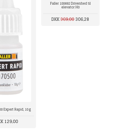
Faller 180692 Drivenhed til
elevator H0
DKK
369,00
306,28
00 Expert Rapid, 10 g
K 129,00