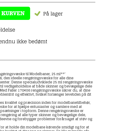
På lager
ldelse
 endnu ikke bedømt
ngøringsvæske til Modelbaner, 25 ml**'
, den ideelle rengøringsvæske for alle dine
ter. Denne specialudviklede 25 ml rengøringsvæske
kt til vedligeholdelse af både skinner og bevægelige dele
Med Faller 170486 rengøringsvæske sikrer du, at dine
lemfrit og effektivt, hvilket forlænger levetiden på dit
eres kvalitet og præcision inden for modelbanetilbehør,
ske for at hjælpe entusiaster og samlere med at
psætninger i topform. Denne rengøringsvæske er
l rengøring af alle typer skinner og bevægelige dele,
ydeevne og forebygger problemer forårsaget af støv og
for at holde din modelbane kørende smidigt og for at