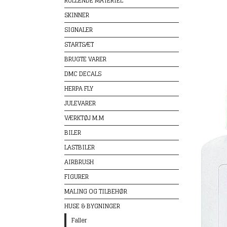
RULLENDE MATERIEL
SKINNER
SIGNALER
STARTSÆT
BRUGTE VARER
DMC DECALS
HERPA FLY
JULEVARER
VÆRKTØJ M.M
BILER
LASTBILER
AIRBRUSH
FIGURER
MALING OG TILBEHØR
HUSE & BYGNINGER
Faller