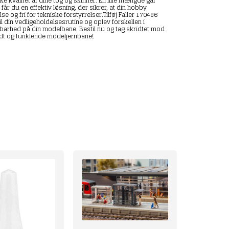
e kvalitet af dine tog og skinner. En lille mængde går
får du en effektiv løsning, der sikrer, at din hobby
lse og fri for tekniske forstyrrelser.Tilføj Faller 170486
 din vedligeholdelsesrutine og oplev forskellen i
barhed på din modelbane. Bestil nu og tag skridtet mod
dt og funklende modeljernbane!