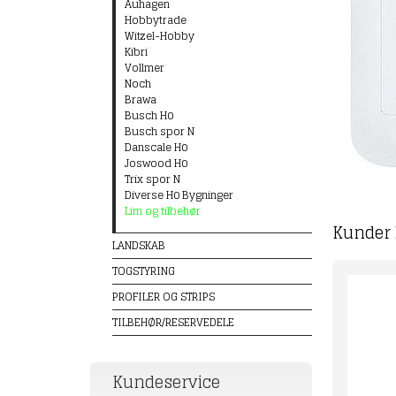
Auhagen
Hobbytrade
Witzel-Hobby
Kibri
Vollmer
Noch
Brawa
Busch H0
Busch spor N
Danscale H0
Joswood H0
Trix spor N
Diverse H0 Bygninger
Lim og tilbehør
Kunder 
LANDSKAB
TOGSTYRING
PROFILER OG STRIPS
TILBEHØR/RESERVEDELE
Kundeservice