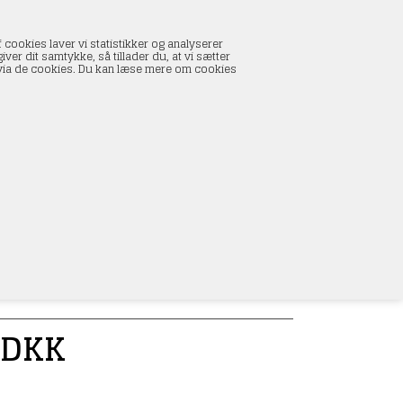
INDKØBSKURV
 cookies laver vi statistikker og analyserer
0 vare(r) i kurven
ver dit samtykke, så tillader du, at vi sætter
I alt:
0,00 DKK
s via de cookies. Du kan læse mere om cookies
Vis kurv
L
DKK