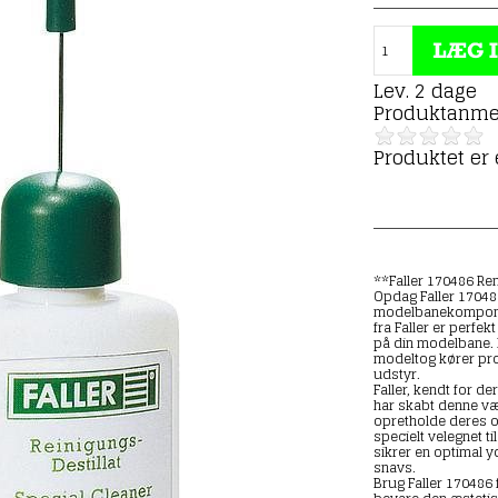
Lev. 2 dage
Produktanme
Produktet er
**Faller 170486 Re
Opdag Faller 170486
modelbanekomponen
fra Faller er perfe
på din modelbane. 
modeltog kører prob
udstyr.
Faller, kendt for d
har skabt denne væ
opretholde deres o
specielt velegnet ti
sikrer en optimal 
snavs.
Brug Faller 170486 