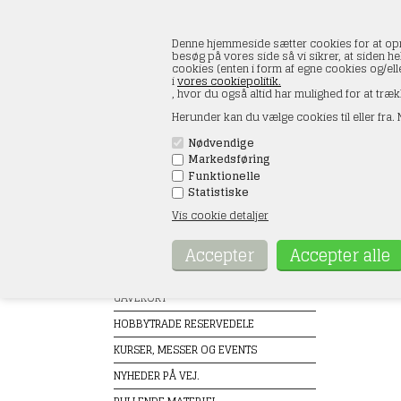
Denne hjemmeside sætter cookies for at opnå 
besøg på vores side så vi sikrer, at siden he
cookies (enten i form af egne cookies og/el
i
vores cookiepolitik.
, hvor du også altid har mulighed for at træk
Herunder kan du vælge cookies til eller fra. N
Nødvendige
Markedsføring
FORSIDE
ÅBNINGSTIDER
KONT
Funktionelle
Statistiske
Vis cookie detaljer
Produkter
Falle
Forside
TILBUD
GAVEKORT
HOBBYTRADE RESERVEDELE
KURSER, MESSER OG EVENTS
NYHEDER PÅ VEJ.