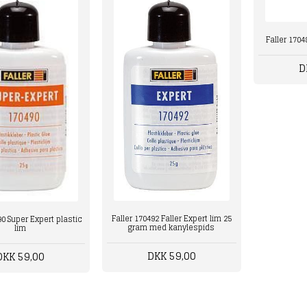
Faller 1704
D
Faller 170492 Faller Expert lim 25
90 Super Expert plastic
gram med kanylespids
lim
DKK 59,00
DKK 59,00