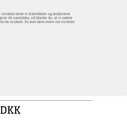
INDKØBSKURV
 cookies laver vi statistikker og analyserer
0 vare(r) i kurven
ver dit samtykke, så tillader du, at vi sætter
I alt:
0,00 DKK
s via de cookies. Du kan læse mere om cookies
Vis kurv
L
DKK