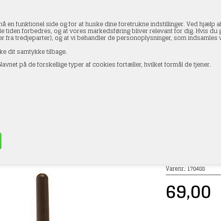
en funktionel side og for at huske dine foretrukne indstillinger. Ved hjælp af
le tiden forbedres, og at vores markedsføring bliver relevant for dig. Hvis du gi
ler fra tredjeparter), og at vi behandler de personoplysninger, som indsamle
ke dit samtykke tilbage.
avnet på de forskellige typer af cookies fortæller, hvilket formål de tjener.
AKTOPLYSNINGER
HANDELSBETINGELSER
PROFI
r 170488 Special smørremiddel med teflon, 25 ml
»
Huse & bygninger
»
Lim og tilbehør
Varenr.:
170488
69,00