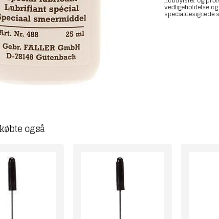
hobbyister og prof
vedligeholdelse og 
specialdesignede s
købte også