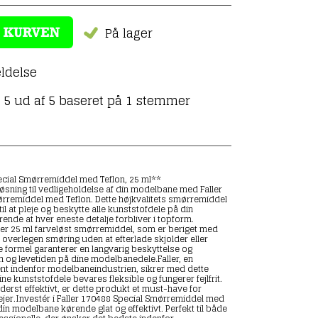
På lager
ldelse
5 ud af 5 baseret på
1
stemmer
ecial Smørremiddel med Teflon, 25 ml**
øsning til vedligeholdelse af din modelbane med Faller
rremiddel med Teflon. Dette højkvalitets smørremiddel
til at pleje og beskytte alle kunststofdele på din
ende at hver eneste detalje forbliver i topform.
er 25 ml farveløst smørremiddel, som er beriget med
de overlegen smøring uden at efterlade skjolder eller
 formel garanterer en langvarig beskyttelse og
 og levetiden på dine modelbanedele.Faller, en
t indenfor modelbaneindustrien, sikrer med dette
ne kunststofdele bevares fleksible og fungerer fejlfrit.
derst effektivt, er dette produkt et must-have for
er.Investér i Faller 170488 Special Smørremiddel med
 din modelbane kørende glat og effektivt. Perfekt til både