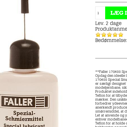
Lev. 2 dage
Produktanme
Bedømmelse: 
**Faller 170488 Sp
Opdag den ideelle l
170488 Special Smø
er særligt designet 
modeljernbane, sikr
Produktet indehold
Teflon for at tilby
mærker. Den unikke
forbedrer ydeevnen
anerkendt producen
smørremiddel, at di
Let at anvende og y
enhver modelbaneej
Teflon for at holde