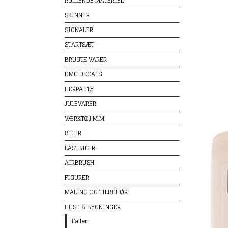
RULLENDE MATERIEL
SKINNER
SIGNALER
STARTSÆT
BRUGTE VARER
DMC DECALS
HERPA FLY
JULEVARER
VÆRKTØJ M.M
BILER
LASTBILER
AIRBRUSH
FIGURER
MALING OG TILBEHØR
HUSE & BYGNINGER
Faller