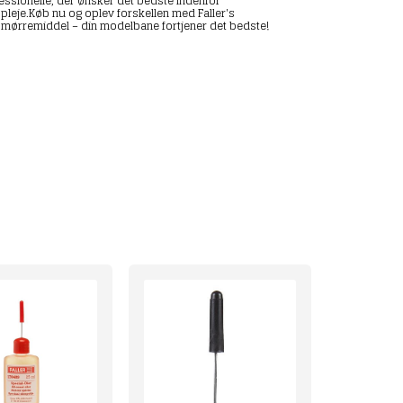
essionelle, der ønsker det bedste indenfor
pleje.Køb nu og oplev forskellen med Faller's
mørremiddel – din modelbane fortjener det bedste!