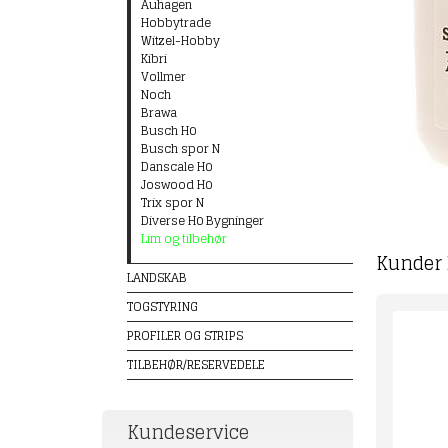
Auhagen
Hobbytrade
Witzel-Hobby
Kibri
Vollmer
Noch
Brawa
Busch H0
Busch spor N
Danscale H0
Joswood H0
Trix spor N
Diverse H0 Bygninger
Lim og tilbehør
Kunder 
LANDSKAB
TOGSTYRING
PROFILER OG STRIPS
TILBEHØR/RESERVEDELE
Kundeservice