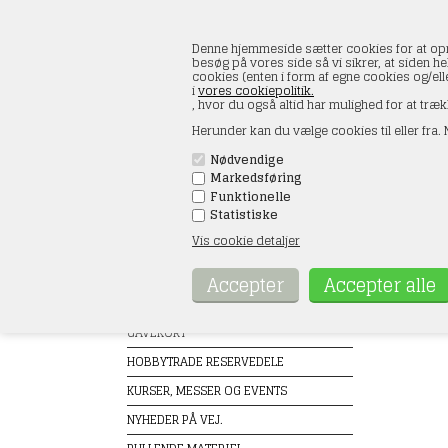
Denne hjemmeside sætter cookies for at opnå 
besøg på vores side så vi sikrer, at siden he
cookies (enten i form af egne cookies og/el
i
vores cookiepolitik.
, hvor du også altid har mulighed for at træk
Herunder kan du vælge cookies til eller fra. N
Nødvendige
Markedsføring
FORSIDE
ÅBNINGSTIDER
KONT
Funktionelle
Statistiske
Vis cookie detaljer
Produkter
Falle
Forside
TILBUD
GAVEKORT
HOBBYTRADE RESERVEDELE
KURSER, MESSER OG EVENTS
NYHEDER PÅ VEJ.