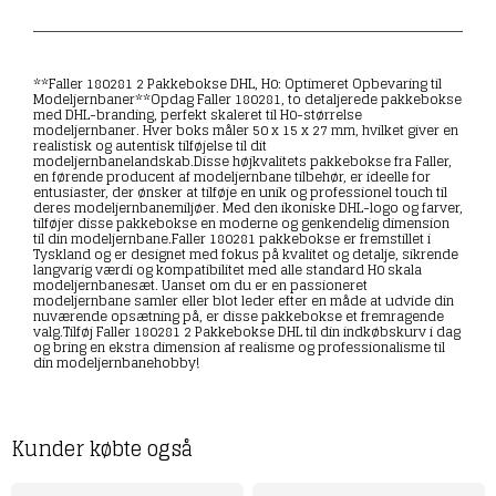
**Faller 180281 2 Pakkebokse DHL, H0: Optimeret Opbevaring til
Modeljernbaner**Opdag Faller 180281, to detaljerede pakkebokse
med DHL-branding, perfekt skaleret til H0-størrelse
modeljernbaner. Hver boks måler 50 x 15 x 27 mm, hvilket giver en
realistisk og autentisk tilføjelse til dit
modeljernbanelandskab.Disse højkvalitets pakkebokse fra Faller,
en førende producent af modeljernbane tilbehør, er ideelle for
entusiaster, der ønsker at tilføje en unik og professionel touch til
deres modeljernbanemiljøer. Med den ikoniske DHL-logo og farver,
tilføjer disse pakkebokse en moderne og genkendelig dimension
til din modeljernbane.Faller 180281 pakkebokse er fremstillet i
Tyskland og er designet med fokus på kvalitet og detalje, sikrende
langvarig værdi og kompatibilitet med alle standard H0 skala
modeljernbanesæt. Uanset om du er en passioneret
modeljernbane samler eller blot leder efter en måde at udvide din
nuværende opsætning på, er disse pakkebokse et fremragende
valg.Tilføj Faller 180281 2 Pakkebokse DHL til din indkøbskurv i dag
og bring en ekstra dimension af realisme og professionalisme til
din modeljernbanehobby!
Kunder købte også