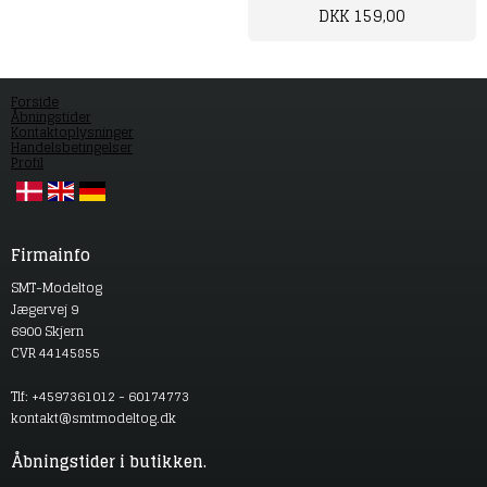
DKK 159,00
Forside
Åbningstider
Kontaktoplysninger
Handelsbetingelser
Profil
Firmainfo
SMT-Modeltog
Jægervej 9
6900 Skjern
CVR 44145855
Tlf: +4597361012 - 60174773
kontakt@smtmodeltog.dk
Åbningstider i butikken.