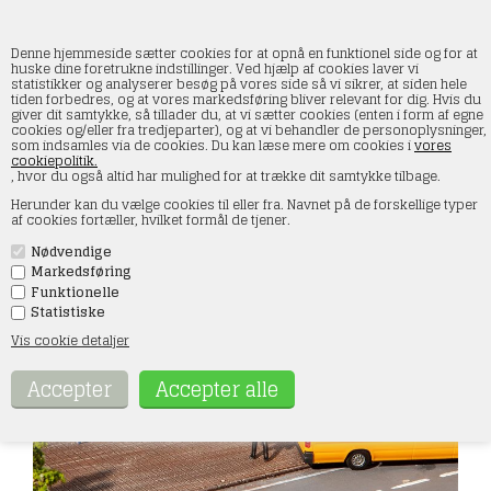
Denne hjemmeside sætter cookies for at opnå en funktionel side og for at
huske dine foretrukne indstillinger. Ved hjælp af cookies laver vi
statistikker og analyserer besøg på vores side så vi sikrer, at siden hele
tiden forbedres, og at vores markedsføring bliver relevant for dig. Hvis du
Faller 180281 2 Pakkebokse DHL, H0
giver dit samtykke, så tillader du, at vi sætter cookies (enten i form af egne
cookies og/eller fra tredjeparter), og at vi behandler de personoplysninger,
som indsamles via de cookies. Du kan læse mere om cookies i
vores
Forside
»
Huse & bygninger
»
Faller
»
Spor H0
cookiepolitik.
, hvor du også altid har mulighed for at trække dit samtykke tilbage.
Herunder kan du vælge cookies til eller fra. Navnet på de forskellige typer
af cookies fortæller, hvilket formål de tjener.
Nødvendige
Markedsføring
Funktionelle
Statistiske
Vis cookie detaljer