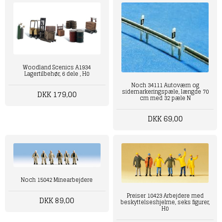
Woodland Scenics A1934
Lagertilbehør, 6 dele , H0
Noch 34111 Autoværn og
sidemarkeringspæle, længde 70
DKK 179,00
cm med 32 pæle N
DKK 69,00
Noch 15042 Minearbejdere
Preiser 10423 Arbejdere med
DKK 89,00
beskyttelseshjelme, seks figurer,
H0