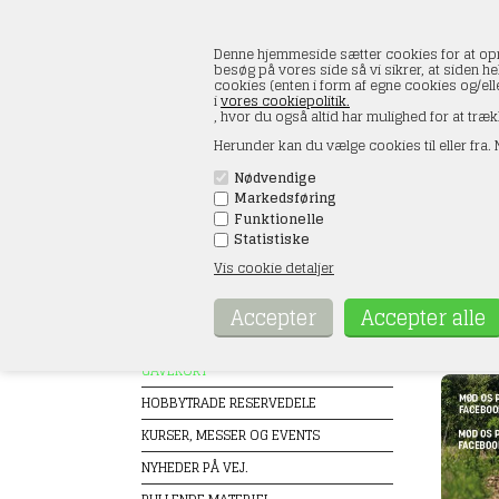
Denne hjemmeside sætter cookies for at opnå 
besøg på vores side så vi sikrer, at siden he
cookies (enten i form af egne cookies og/el
i
vores cookiepolitik.
, hvor du også altid har mulighed for at træk
Herunder kan du vælge cookies til eller fra. N
Nødvendige
Markedsføring
FORSIDE
ÅBNINGSTIDER
KONT
Funktionelle
Statistiske
Vis cookie detaljer
Produkter
Gavek
Forside
TILBUD
GAVEKORT
HOBBYTRADE RESERVEDELE
KURSER, MESSER OG EVENTS
NYHEDER PÅ VEJ.