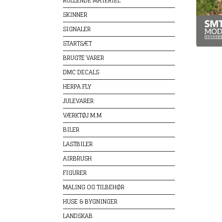
RULLENDE MATERIEL
SKINNER
SIGNALER
STARTSÆT
BRUGTE VARER
DMC DECALS
HERPA FLY
JULEVARER
VÆRKTØJ M.M
BILER
LASTBILER
AIRBRUSH
FIGURER
MALING OG TILBEHØR
HUSE & BYGNINGER
LANDSKAB