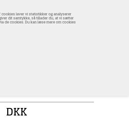
INDKØBSKURV
 cookies laver vi statistikker og analyserer
0 vare(r) i kurven
ver dit samtykke, så tillader du, at vi sætter
I alt:
0,00 DKK
s via de cookies. Du kan læse mere om cookies
Vis kurv
L
0
DKK