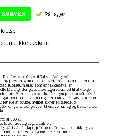
På lager
ldelse
 endnu ikke bedømt
- Den Perfekte Gave til Enhver Lejlighed
m og personlig med et Gavekort på 500 kr! Uanset om
lsdag, jubilæum eller som en takkegave, er
elle løsning, der giver modtageren frihed til at vælge
sker sig. Vores gavekort kan bruges på et bredt udvalg
t gør det til en fleksibel og værdsat gave. Gavekortet er
 lettere at bruge, hvilket sikrer en glædelig
 Giv en gave, der passer til enhver smag og behov med
 kr
rdi af 500 kr.
et bredt udvalg af produkter.
ejlighed: fødselsdage, jubilæer, eller som en takkegave.
 friheden til at vælge ønskede produkter.