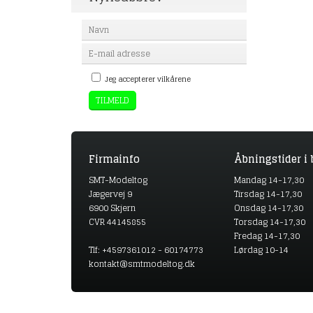
Jeg accepterer vilkårene
Firmainfo
Åbningstider i 
SMT-Modeltog
Mandag 14-17,30
Jægervej 9
Tirsdag 14-17,30
6900 Skjern
Onsdag 14-17,30
CVR 44145855
Torsdag 14-17,30
Fredag 14-17,30
Tlf: +4597361012 - 60174773
Lørdag 10-14
kontakt@smtmodeltog.dk