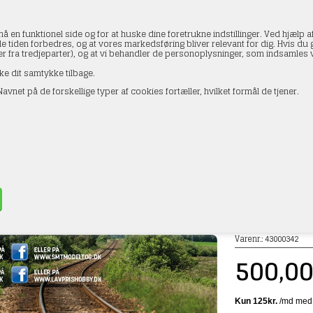
en funktionel side og for at huske dine foretrukne indstillinger. Ved hjælp af
le tiden forbedres, og at vores markedsføring bliver relevant for dig. Hvis du gi
ler fra tredjeparter), og at vi behandler de personoplysninger, som indsamle
ke dit samtykke tilbage.
avnet på de forskellige typer af cookies fortæller, hvilket formål de tjener.
AKTOPLYSNINGER
HANDELSBETINGELSER
PROFI
ort 500 kr
»
Gavekort
Varenr.:
43000342
500,0