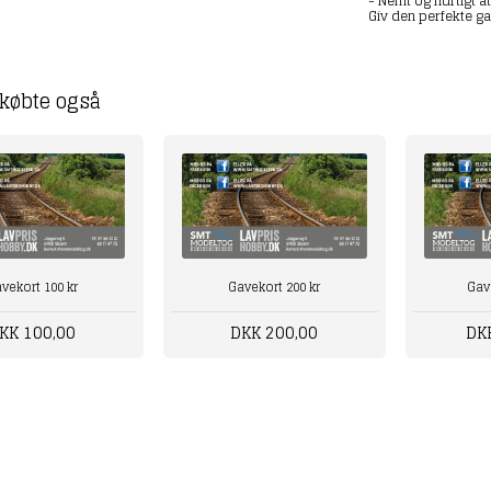
- Nemt og hurtigt a
Giv den perfekte g
købte også
vekort 100 kr
Gavekort 200 kr
Gav
KK 100,00
DKK 200,00
DK