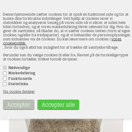
Denne hjemmeside sætter cookies for at opnå en funktionel side og for at
huske dine foretrukne indstillinger. Ved hjælp af cookies laver vi
statistikker og analyserer besøg på vores side så vi sikrer, at siden hele
tiden forbedres, og at vores markedsføring bliver relevant for dig. Hvis du
Hobbytrade 4086 Ballast, Hvid, Medium, 500
giver dit samtykke, så tillader du, at vi sætter cookies (enten i form af egne
gr
cookies og/eller fra tredjeparter), og at vi behandler de personoplysninger,
som indsamles via de cookies. Du kan læse mere om cookies i
vores
cookiepolitik.
Forside
»
Landskab
»
Hobbytrade Ballast
, hvor du også altid har mulighed for at trække dit samtykke tilbage.
Herunder kan du vælge cookies til eller fra. Navnet på de forskellige typer
af cookies fortæller, hvilket formål de tjener.
Nødvendige
Markedsføring
Funktionelle
Statistiske
Vis cookie detaljer