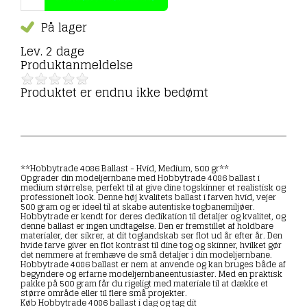
På lager
Lev. 2 dage
Produktanmeldelse
Produktet er endnu ikke bedømt
**Hobbytrade 4086 Ballast - Hvid, Medium, 500 gr**
Opgrader din modeljernbane med Hobbytrade 4086 ballast i
medium størrelse, perfekt til at give dine togskinner et realistisk og
professionelt look. Denne høj kvalitets ballast i farven hvid, vejer
500 gram og er ideel til at skabe autentiske togbanemiljøer.
Hobbytrade er kendt for deres dedikation til detaljer og kvalitet, og
denne ballast er ingen undtagelse. Den er fremstillet af holdbare
materialer, der sikrer, at dit toglandskab ser flot ud år efter år. Den
hvide farve giver en flot kontrast til dine tog og skinner, hvilket gør
det nemmere at fremhæve de små detaljer i din modeljernbane.
Hobbytrade 4086 ballast er nem at anvende og kan bruges både af
begyndere og erfarne modeljernbaneentusiaster. Med en praktisk
pakke på 500 gram får du rigeligt med materiale til at dække et
større område eller til flere små projekter.
Køb Hobbytrade 4086 ballast i dag og tag dit