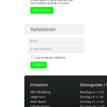
Vi bestræber os på at besvare alle
henvendelser indenfor 24 timer.
Nyhedsbrev
Jeg accepterer vilkårene
Firmainfo
Åbningstider i 
SMT-Modeltog
Mandag 14-17,30
Jægervej 9
Tirsdag 14-17,30
6900 Skjern
Onsdag 14-17,30
CVR 44145855
Torsdag 14-17,30