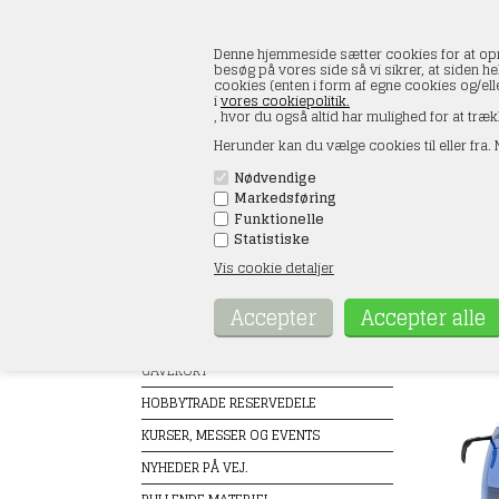
Denne hjemmeside sætter cookies for at opnå 
besøg på vores side så vi sikrer, at siden he
cookies (enten i form af egne cookies og/el
i
vores cookiepolitik.
, hvor du også altid har mulighed for at træk
Herunder kan du vælge cookies til eller fra. N
Nødvendige
Markedsføring
FORSIDE
ÅBNINGSTIDER
KONT
Funktionelle
Statistiske
Vis cookie detaljer
Produkter
Kibri
Forside
TILBUD
GAVEKORT
HOBBYTRADE RESERVEDELE
KURSER, MESSER OG EVENTS
NYHEDER PÅ VEJ.