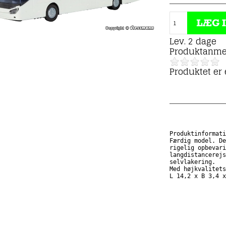
Lev. 2 dage
Produktanme
Produktet er
Produktinformati
Færdig model. De
rigelig opbevari
langdistancerejs
selvlakering.

Med højkvalitets
L 14,2 x B 3,4 