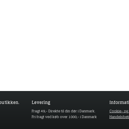
butikken.
Levering
Informat
Fragt 49,- Direkte til din dør i Danmark.
Cookie- og p
Fri fragt ved køb over 1000,- i Danmark
Handelsbet