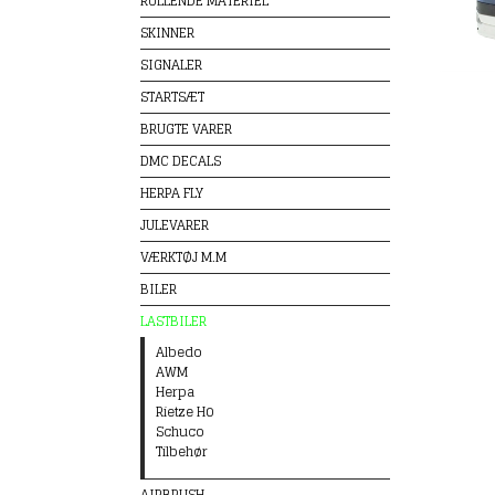
RULLENDE MATERIEL
SKINNER
SIGNALER
STARTSÆT
BRUGTE VARER
DMC DECALS
HERPA FLY
JULEVARER
VÆRKTØJ M.M
BILER
LASTBILER
Albedo
AWM
Herpa
Rietze H0
Schuco
Tilbehør
AIRBRUSH