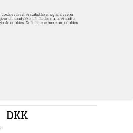
INDKØBSKURV
 cookies laver vi statistikker og analyserer
0 vare(r) i kurven
ver dit samtykke, så tillader du, at vi sætter
I alt:
0,00 DKK
s via de cookies. Du kan læse mere om cookies
Vis kurv
L
0
DKK