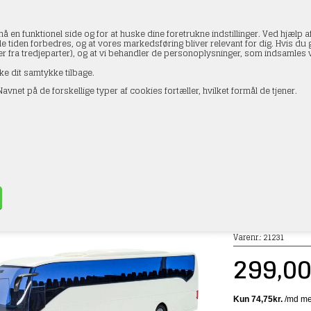
en funktionel side og for at huske dine foretrukne indstillinger. Ved hjælp af
le tiden forbedres, og at vores markedsføring bliver relevant for dig. Hvis du gi
ler fra tredjeparter), og at vi behandler de personoplysninger, som indsamle
ke dit samtykke tilbage.
avnet på de forskellige typer af cookies fortæller, hvilket formål de tjener.
AKTOPLYSNINGER
HANDELSBETINGELSER
PROFI
 21231 Bus, Setra S 515 HD, færdigmodel, H0
»
Lastbiler
Varenr.:
21231
299,0