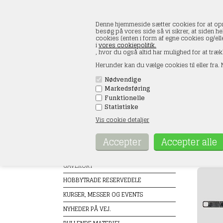
Denne hjemmeside sætter cookies for at opnå 
besøg på vores side så vi sikrer, at siden he
cookies (enten i form af egne cookies og/el
i
vores cookiepolitik.
, hvor du også altid har mulighed for at træk
Herunder kan du vælge cookies til eller fra. N
Nødvendige
Markedsføring
FORSIDE
ÅBNINGSTIDER
KONT
Funktionelle
Statistiske
Vis cookie detaljer
Produkter
Märkl
Forside
TILBUD
GAVEKORT
HOBBYTRADE RESERVEDELE
KURSER, MESSER OG EVENTS
NYHEDER PÅ VEJ.