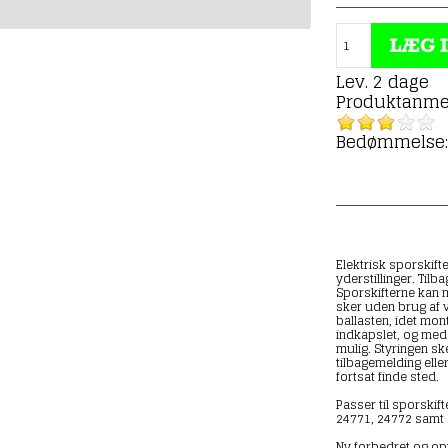
Lev. 2 dage
Produktanme
Bedømmelse: 
Elektrisk sporskif
yderstillinger. Til
Sporskifterne kan 
sker uden brug af v
ballasten, idet mon
indkapslet, og med 
mulig. Styringen s
tilbagemelding elle
fortsat finde sted.
Passer til sporskif
24771, 24772 samt 
Ny forbedret og op