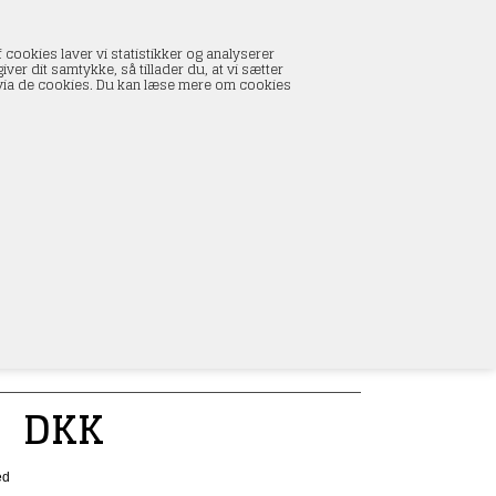
INDKØBSKURV
 cookies laver vi statistikker og analyserer
0 vare(r) i kurven
ver dit samtykke, så tillader du, at vi sætter
I alt:
0,00 DKK
s via de cookies. Du kan læse mere om cookies
Vis kurv
L
g optimeret udgave til C-skinner
0
DKK