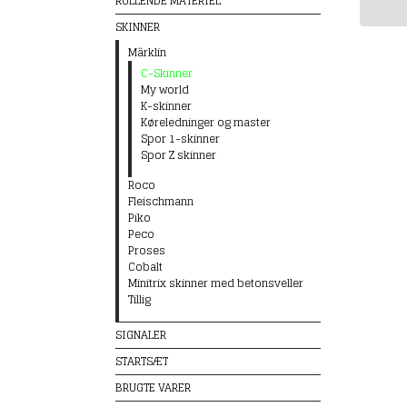
RULLENDE MATERIEL
SKINNER
Märklin
C-Skinner
My world
K-skinner
Køreledninger og master
Spor 1-skinner
Spor Z skinner
Roco
Fleischmann
Piko
Peco
Proses
Cobalt
Minitrix skinner med betonsveller
Tillig
SIGNALER
STARTSÆT
BRUGTE VARER