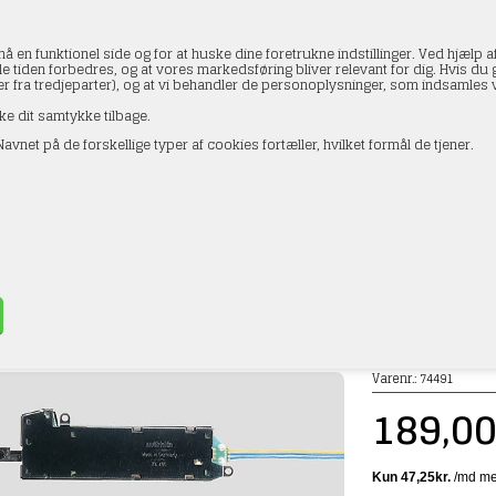
en funktionel side og for at huske dine foretrukne indstillinger. Ved hjælp af
le tiden forbedres, og at vores markedsføring bliver relevant for dig. Hvis du gi
ler fra tredjeparter), og at vi behandler de personoplysninger, som indsamle
ke dit samtykke tilbage.
avnet på de forskellige typer af cookies fortæller, hvilket formål de tjener.
AKTOPLYSNINGER
HANDELSBETINGELSER
PROFI
in 74491 Elektrisk sporskifte drev i ny forbedret o
»
Skinner
»
Märklin
»
C-Skinner
Varenr.:
74491
189,0