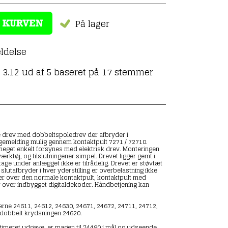
På lager
ldelse
3.12 ud af 5 baseret på
17
stemmer
te drev med dobbeltspoledrev der afbryder i
bagemelding mulig gennem kontaktpult 7271 / 72710.
meget enkelt forsynes med elektrisk drev. Monteringen
ærktøj, og tilslutningener simpel. Drevet ligger gemt i
tage under anlægget ikke er tilrådelig. Drevet er støvtæt
slutafbryder i hver yderstilling er overbelastning ikke
ker over den normale kontaktpult, kontaktpult med
r over indbygget digitaldekoder. Håndbetjening kan
terne 24611, 24612, 24630, 24671, 24672, 24711, 24712,
dobbelt krydsningen 24620.
timeret udgave, er magen til 74490 i mål og udseende.