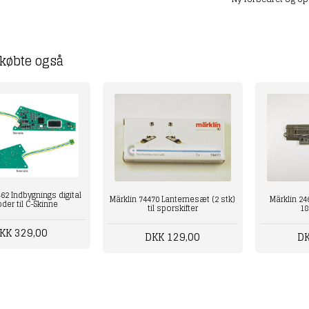
købte også
62 Indbygnings digital
Märklin 74470 Lanternesæt (2 stk)
Märklin 24
der til C-Skinne
til sporskifter
18
KK 329,00
DKK 129,00
DK