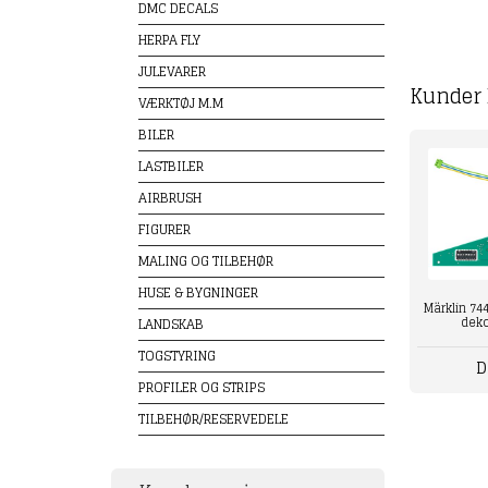
DMC DECALS
HERPA FLY
JULEVARER
Kunder 
VÆRKTØJ M.M
BILER
LASTBILER
AIRBRUSH
FIGURER
MALING OG TILBEHØR
HUSE & BYGNINGER
Märklin 744
deko
LANDSKAB
TOGSTYRING
D
PROFILER OG STRIPS
TILBEHØR/RESERVEDELE