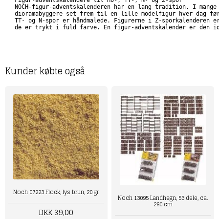
Figur-adventskalendere til H0-, TT-, N- og Z-spor

NOCH-figur-adventskalenderen har en lang tradition. I mange 
dioramabyggere set frem til en lille modelfigur hver dag før
TT- og N-spor er håndmalede. Figurerne i Z-sporkalenderen er
de er trykt i fuld farve. En figur-adventskalender er den i
Kunder købte også
Noch 07223 Flock, lys brun, 20 gr
Noch 13095 Landhegn, 53 dele, ca.
290 cm
DKK 39,00