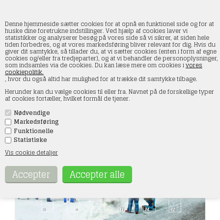
Denne hjemmeside sætter cookies for at opnå en funktionel side og for at
huske dine foretrukne indstillinger. Ved hjælp af cookies laver vi
statistikker og analyserer besøg på vores side så vi sikrer, at siden hele
tiden forbedres, og at vores markedsføring bliver relevant for dig. Hvis du
Noch 15998 Figur adventskalender 2025, H0
giver dit samtykke, så tillader du, at vi sætter cookies (enten i form af egne
cookies og/eller fra tredjeparter), og at vi behandler de personoplysninger,
som indsamles via de cookies. Du kan læse mere om cookies i
vores
Forside
»
Julevarer
cookiepolitik.
, hvor du også altid har mulighed for at trække dit samtykke tilbage.
Herunder kan du vælge cookies til eller fra. Navnet på de forskellige typer
af cookies fortæller, hvilket formål de tjener.
Nødvendige
Markedsføring
Funktionelle
Statistiske
Vis cookie detaljer