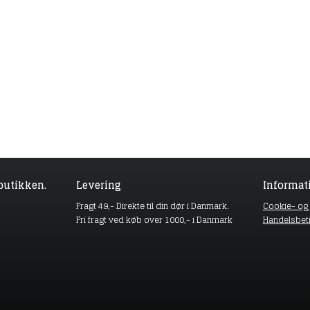
butikken.
Levering
Informat
Fragt 49,- Direkte til din dør i Danmark.
Cookie- og p
Fri fragt ved køb over 1000,- i Danmark
Handelsbet