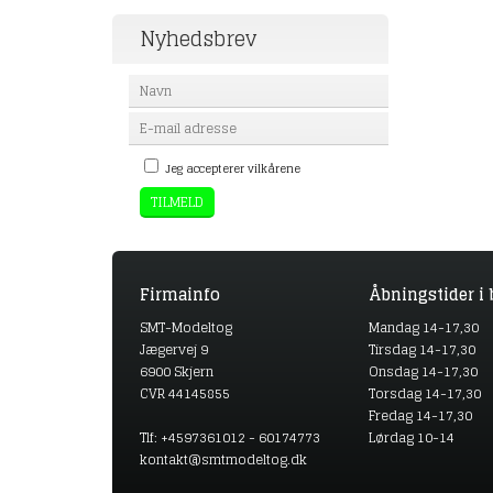
Nyhedsbrev
Jeg accepterer vilkårene
Firmainfo
Åbningstider i 
SMT-Modeltog
Mandag 14-17,30
Jægervej 9
Tirsdag 14-17,30
6900 Skjern
Onsdag 14-17,30
CVR 44145855
Torsdag 14-17,30
Fredag 14-17,30
Tlf: +4597361012 - 60174773
Lørdag 10-14
kontakt@smtmodeltog.dk