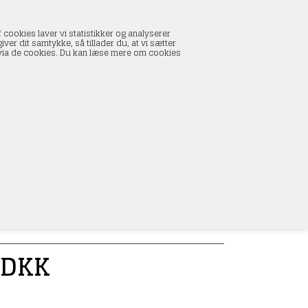
INDKØBSKURV
 cookies laver vi statistikker og analyserer
0 vare(r) i kurven
ver dit samtykke, så tillader du, at vi sætter
I alt:
0,00 DKK
s via de cookies. Du kan læse mere om cookies
Vis kurv
L
DKK