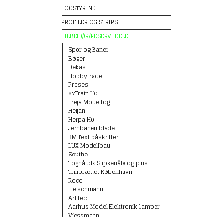
TOGSTYRING
PROFILER OG STRIPS
TILBEHØR/RESERVEDELE
Spor og Baner
Bøger
Dekas
Hobbytrade
Proses
87Train H0
Freja Modeltog
Heljan
Herpa H0
Jernbanen blade
KM Text påskrifter
LUX Modellbau
Seuthe
Tognål.dk Slipsenåle og pins
Trinbrættet København
Roco
Fleischmann
Artitec
Aarhus Model Elektronik Lamper
Viessmann