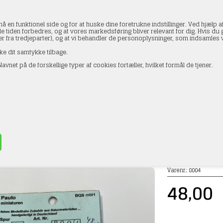
en funktionel side og for at huske dine foretrukne indstillinger. Ved hjælp af
le tiden forbedres, og at vores markedsføring bliver relevant for dig. Hvis du gi
ler fra tredjeparter), og at vi behandler de personoplysninger, som indsamle
ke dit samtykke tilbage.
avnet på de forskellige typer af cookies fortæller, hvilket formål de tjener.
AKTOPLYSNINGER
HANDELSBETINGELSER
PROFI
 8004 kulsække, 6 stk, H0
»
Tilbehør/reservedele
Varenr.:
8004
48,00