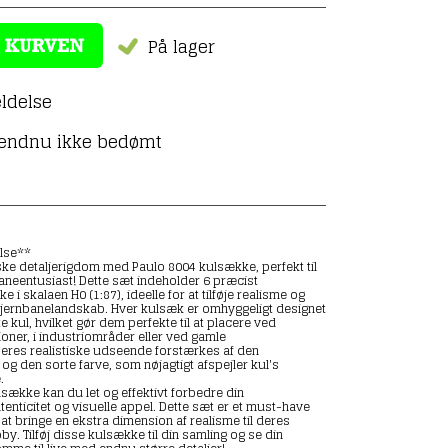
På lager
ldelse
 endnu ikke bedømt
lse**
ke detaljerigdom med Paulo 8004 kulsække, perfekt til
neentusiast! Dette sæt indeholder 6 præcist
i skalaen H0 (1:87), ideelle for at tilføje realisme og
ljernbanelandskab. Hver kulsæk er omhyggeligt designet
te kul, hvilket gør dem perfekte til at placere ved
oner, i industriområder eller ved gamle
Deres realistiske udseende forstærkes af den
 og den sorte farve, som nøjagtigt afspejler kul's
.
sække kan du let og effektivt forbedre din
nticitet og visuelle appel. Dette sæt er et must-have
 at bringe en ekstra dimension af realisme til deres
. Tilføj disse kulsække til din samling og se din