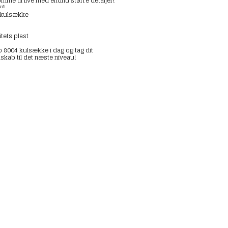
mme til live med endnu større detaljer!
**
4 kulsække
itets plast
o 8004 kulsække i dag og tag dit
kab til det næste niveau!