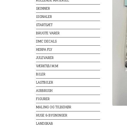
RULLENDE MATERIEL
SKINNER
SIGNALER
STARTSÆT
BRUGTE VARER
DMC DECALS
HERPA FLY
JULEVARER
VÆRKTØJ M.M
BILER
LASTBILER
AIRBRUSH
FIGURER
MALING OG TILBEHØR
HUSE & BYGNINGER
LANDSKAB