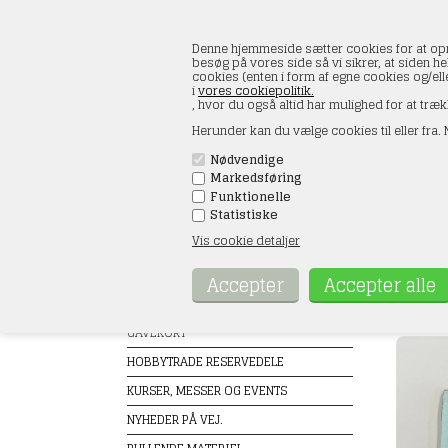
Denne hjemmeside sætter cookies for at opnå 
besøg på vores side så vi sikrer, at siden he
cookies (enten i form af egne cookies og/el
i
vores cookiepolitik.
, hvor du også altid har mulighed for at træk
Herunder kan du vælge cookies til eller fra. N
Nødvendige
Markedsføring
FORSIDE
ÅBNINGSTIDER
KONT
Funktionelle
Statistiske
Vis cookie detaljer
Produkter
Paulo
Forside
TILBUD
GAVEKORT
HOBBYTRADE RESERVEDELE
KURSER, MESSER OG EVENTS
NYHEDER PÅ VEJ.