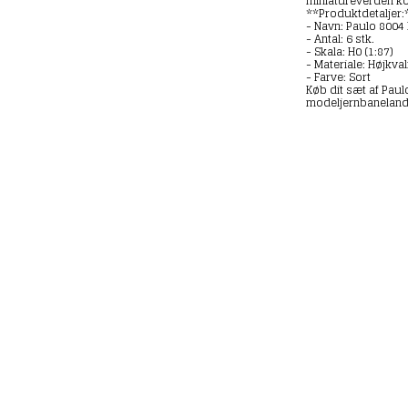
miniatureverden ko
**Produktdetaljer:
- Navn: Paulo 800
- Antal: 6 stk.
- Skala: H0 (1:87)
- Materiale: Højkval
- Farve: Sort
Køb dit sæt af Paul
modeljernbanelands