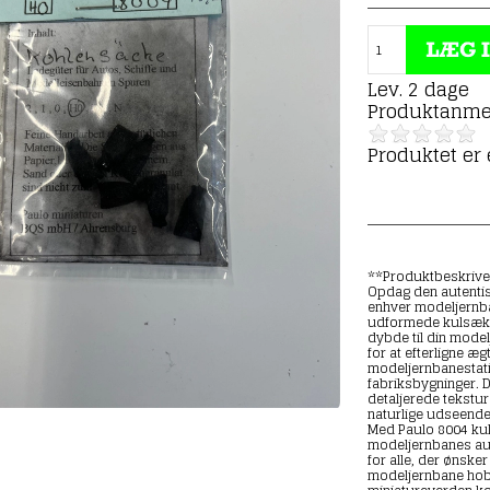
Lev. 2 dage
Produktanme
Produktet er
**Produktbeskrive
Opdag den autentis
enhver modeljernba
udformede kulsække 
dybde til din mode
for at efterligne æg
modeljernbanestati
fabriksbygninger. 
detaljerede tekstur
naturlige udseende
Med Paulo 8004 kul
modeljernbanes aute
for alle, der ønsker
modeljernbane hobby