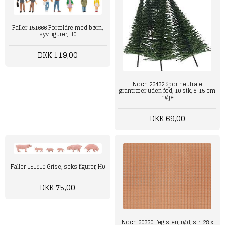
Faller 151666 Forældre med børn,
syv figurer, H0
DKK 119,00
Noch 26432 Spor neutrale
grantræer uden fod, 10 stk, 6-15 cm
høje
DKK 69,00
Faller 151910 Grise, seks figurer, H0
DKK 75,00
Noch 60350 Teglsten, rød, str. 28 x