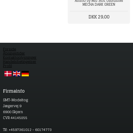
Ammo by MIG 3531 Oilbrusher
MECHA DARK GREEN
DKK 29,00
Forside
Åbningstider
Kontaktoplysninger
Handelsbetingelser
Profil
Firmainfo
SMT-Modeltog
Jægervej 9
6900 Skjern
CVR 44145855
Tlf: +4597361012 - 60174773