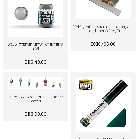
Hobbytrade 87363 Landstation, gule
sten, Laserskåret, H0
DKK 795,00
AK479 XTREME METAL ALUMINIUM
30ML
DKK 40,00
Faller 155604 Ventende Personer,
Spor N
DKK 99,00