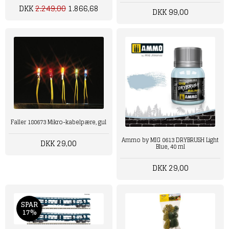
DKK
2.249,00
1.866,68
DKK 99,00
Faller 180673 Mikro-kabelpære, gul
Ammo by MIG 0613 DRYBRUSH Light
DKK 29,00
Blue, 40 ml
DKK 29,00
SPAR
17%