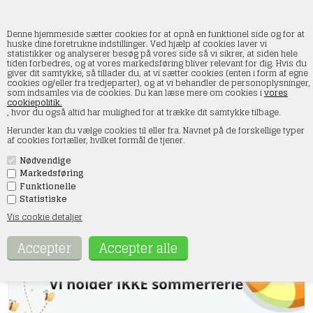
Denne hjemmeside sætter cookies for at opnå en funktionel side og for at
huske dine foretrukne indstillinger. Ved hjælp af cookies laver vi
statistikker og analyserer besøg på vores side så vi sikrer, at siden hele
tiden forbedres, og at vores markedsføring bliver relevant for dig. Hvis du
giver dit samtykke, så tillader du, at vi sætter cookies (enten i form af egne
SMT-Modeltog – vi har områdets største
cookies og/eller fra tredjeparter), og at vi behandler de personoplysninger,
som indsamles via de cookies. Du kan læse mere om cookies i
vores
udvalg i alt indenfor modeltog, lige fra
cookiepolitik.
, hvor du også altid har mulighed for at trække dit samtykke tilbage.
rullende materiel til landskab m.m.
Herunder kan du vælge cookies til eller fra. Navnet på de forskellige typer
af cookies fortæller, hvilket formål de tjener.
Nødvendige
Markedsføring
Funktionelle
Statistiske
Vis cookie detaljer