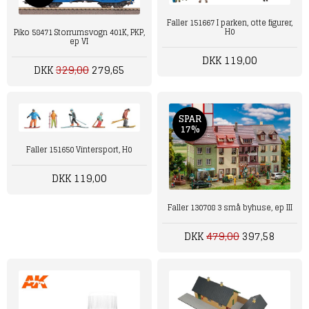
Faller 151667 I parken, otte figurer,
H0
Piko 58471 Storrumsvogn 401K, PKP,
ep VI
DKK 119,00
DKK
329,00
279,65
SPAR
17%
Faller 151650 Vintersport, H0
DKK 119,00
Faller 130708 3 små byhuse, ep III
DKK
479,00
397,58