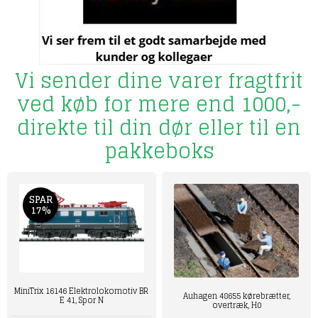
Vi sender dine varer fragtfrit
ved køb for mere end 1000,-
direkte til din dør eller til en
pakkeboks
SPAR
17%
MiniTrix 16146 Elektrolokomotiv BR
Auhagen 48655 kørebrætter,
E 41, Spor N
overtræk, H0