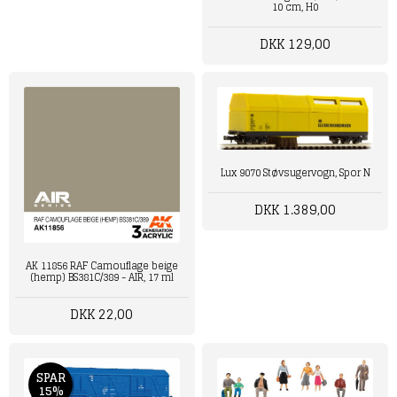
10 cm, H0
DKK 129,00
Lux 9070 Støvsugervogn, Spor N
DKK 1.389,00
AK 11856 RAF Camouflage beige
(hemp) BS381C/389 - AIR, 17 ml
DKK 22,00
SPAR
15%