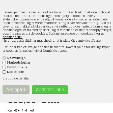
Denne hjemmeside sætter cookies for at opnå en funktionel side og for at
huske dine foretrukne indstillinger. Ved hjælp af cookies laver vi
statistikker og analyserer besøg på vores side så vi sikrer, at siden hele
tiden forbedres, og at vores markedsføring bliver relevant for dig. Hvis du
Roskopf RMM 1/87 nr. 502 Mercedes Benz
giver dit samtykke, så tillader du, at vi sætter cookies (enten i form af egne
sættevogn Wicküler Pils, H0
cookies og/eller fra tredjeparter), og at vi behandler de personoplysninger,
som indsamles via de cookies. Du kan læse mere om cookies i
vores
cookiepolitik.
Forside
»
Lastbiler
, hvor du også altid har mulighed for at trække dit samtykke tilbage.
Herunder kan du vælge cookies til eller fra. Navnet på de forskellige typer
af cookies fortæller, hvilket formål de tjener.
Nødvendige
Markedsføring
Funktionelle
Statistiske
Vis cookie detaljer
Varenr.:
502
188,00
DKK