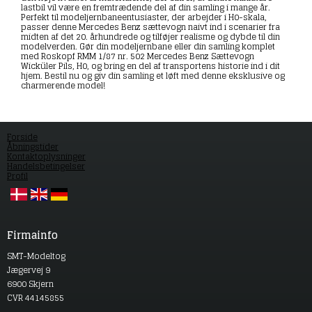
lastbil vil være en fremtrædende del af din samling i mange år.
Perfekt til modeljernbaneentusiaster, der arbejder i H0-skala,
passer denne Mercedes Benz sættevogn naivt ind i scenarier fra
midten af det 20. århundrede og tilføjer realisme og dybde til din
modelverden. Gør din modeljernbane eller din samling komplet
med Roskopf RMM 1/87 nr. 502 Mercedes Benz Sættevogn
Wicküler Pils, H0, og bring en del af transportens historie ind i dit
hjem. Bestil nu og giv din samling et løft med denne eksklusive og
charmerende model!
Forside
Åbningstider
Kontaktoplysninger
Handelsbetingelser
Profil
Firmainfo
SMT-Modeltog
Jægervej 9
6900 Skjern
CVR 44145855