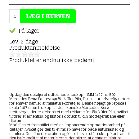
På lager
Lev. 2 dage
Produktanmeldelse
Produktet er endnu ikke bedømt
Opdag den detaljeret udformede Roskopf RMM 1/87 nr. 502
Mercedes Benz Sættevogn Wicküler Pils, H0 - en uundværlig model
for enhver samler af miniaturekøretøjer! Denne nøjagtige replika i
skala 1:87 er en tro kopi af den ikoniske Mercedes Benz
sættevogn, der er dekoreret med reklame for Wicküler Pils, hvilket
tilfører et autentisk og historisk touch til din modeljernbane eller
diorama.
Modellen er fremstillet med en imponerende opmærksomhed på
detaljer, hvilket gør den til et must-have for både entusiaster og
samlere. Den fine dekoration og klare farver står i skarp kontrast til
den høje kvalitet af materialerne, der sikrer, at denne miniature