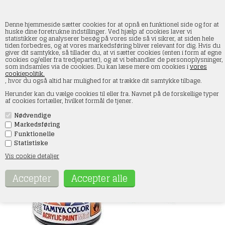
Denne hjemmeside sætter cookies for at opnå en funktionel side og for at
huske dine foretrukne indstillinger. Ved hjælp af cookies laver vi
statistikker og analyserer besøg på vores side så vi sikrer, at siden hele
tiden forbedres, og at vores markedsføring bliver relevant for dig. Hvis du
Tamiya 81725 Akryl maling, XF25, Lys sø grå,
giver dit samtykke, så tillader du, at vi sætter cookies (enten i form af egne
10 ml
cookies og/eller fra tredjeparter), og at vi behandler de personoplysninger,
som indsamles via de cookies. Du kan læse mere om cookies i
vores
cookiepolitik.
Forside
»
Maling og tilbehør
»
Tamiya
»
Acrylic Paints 10ml
, hvor du også altid har mulighed for at trække dit samtykke tilbage.
Herunder kan du vælge cookies til eller fra. Navnet på de forskellige typer
af cookies fortæller, hvilket formål de tjener.
Nødvendige
Markedsføring
Funktionelle
Statistiske
Vis cookie detaljer