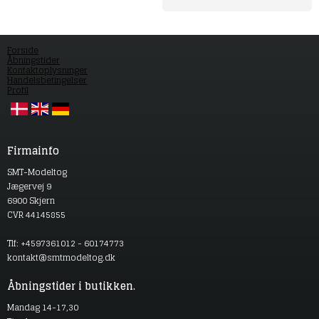
Forside
Åbningstider
Kontaktoplysninger
Handelsbetingelser
Profil
Firmainfo
SMT-Modeltog
Jægervej 9
6900 Skjern
CVR 44145855
Tlf: +4597361012 - 60174773
kontakt@smtmodeltog.dk
Åbningstider i butikken.
Mandag 14-17,30