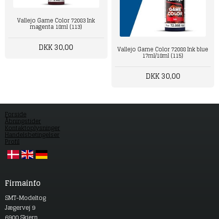
Vallejo Game Color 72083 Ink
magenta 18ml (113)
DKK 30,00
Vallejo Game Color 72088 Ink blue
17ml/18ml (115)
DKK 30,00
Forside
Åbningstider
Kontaktoplysninger
Handelsbetingelser
Profil
Firmainfo
SMT-Modeltog
Jægervej 9
6900 Skjern