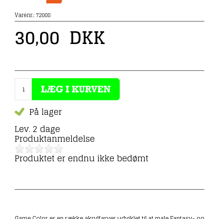
Varenr.:
72008
30,00
DKK
På lager
Lev. 2 dage
Produktanmeldelse
Produktet er endnu ikke bedømt
Game Color er en række akrylfarver udviklet til at male Fantasy- og