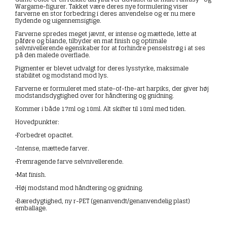
Wargame-figurer.
Takket være deres nye formulering viser
farverne en stor forbedring i deres anvendelse og er nu mere
flydende og uigennemsigtige.
Farverne spredes meget jævnt, er intense og mættede, lette at
påføre og blande, tilbyder en mat finish og optimale
selvnivellerende egenskaber for at forhindre penselstrøg i at ses
på den malede overflade.
Pigmenter er blevet udvalgt for deres lysstyrke, maksimale
stabilitet og modstand mod lys.
Farverne er formuleret med state-of-the-art harpiks, der giver høj
modstandsdygtighed over for håndtering og gnidning.
Kommer i både 17ml og 18ml. Alt skifter til 18ml med tiden.
Hovedpunkter:
•Forbedret opacitet.
•Intense, mættede farver.
•Fremragende farve selvnivellerende.
•Mat finish.
•Høj modstand mod håndtering og gnidning.
•Bæredygtighed, ny r-PET (genanvendt/genanvendelig plast)
emballage.