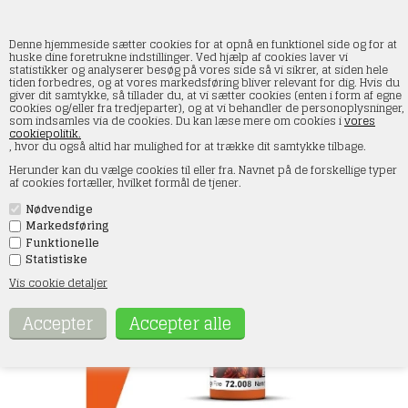
Denne hjemmeside sætter cookies for at opnå en funktionel side og for at
huske dine foretrukne indstillinger. Ved hjælp af cookies laver vi
statistikker og analyserer besøg på vores side så vi sikrer, at siden hele
tiden forbedres, og at vores markedsføring bliver relevant for dig. Hvis du
Vallejo 72008 Game Color Orange fire, 18 ml
giver dit samtykke, så tillader du, at vi sætter cookies (enten i form af egne
(18)
cookies og/eller fra tredjeparter), og at vi behandler de personoplysninger,
som indsamles via de cookies. Du kan læse mere om cookies i
vores
cookiepolitik.
Forside
»
Maling og tilbehør
»
Vallejo
»
Game Color
, hvor du også altid har mulighed for at trække dit samtykke tilbage.
Herunder kan du vælge cookies til eller fra. Navnet på de forskellige typer
af cookies fortæller, hvilket formål de tjener.
Nødvendige
Markedsføring
Funktionelle
Statistiske
Vis cookie detaljer