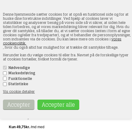
Denne hjemmeside sætter cookies for at opnå en funktionel side og for at
huske dine foretrukne indstillinger. Ved hjælp af cookies laver vi
statistikker og analyserer besøg på vores side så vi sikrer, at siden hele
tiden forbedres, og at vores markedsføring bliver relevant for dig. Hvis du
Viessmann 8400 CarMotion Basis
giver dit samtykke, så tillader du, at vi sætter cookies (enten i form af egne
Ladeenhed til lastbiler
cookies og/eller fra tredjeparter), og at vi behandler de personoplysninger,
som indsamles via de cookies. Du kan læse mere om cookies i
vores
cookiepolitik.
Forside
»
Lastbiler
, hvor du også altid har mulighed for at trække dit samtykke tilbage.
Herunder kan du vælge cookies til eller fra. Navnet på de forskellige typer
af cookies fortæller, hvilket formål de tjener.
Nødvendige
Markedsføring
Funktionelle
Statistiske
Vis cookie detaljer
Varenr.:
8400
199,00
DKK