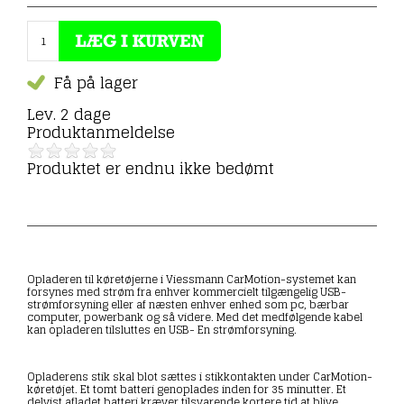
Få på lager
Lev. 2 dage
Produktanmeldelse
Produktet er endnu ikke bedømt
Opladeren til køretøjerne i Viessmann CarMotion-systemet kan
forsynes med strøm fra enhver kommercielt tilgængelig USB-
strømforsyning eller af næsten enhver enhed som pc, bærbar
computer, powerbank og så videre. Med det medfølgende kabel
kan opladeren tilsluttes en USB- En strømforsyning.
Opladerens stik skal blot sættes i stikkontakten under CarMotion-
køretøjet. Et tomt batteri genoplades inden for 35 minutter. Et
delvist afladet batteri kræver tilsvarende kortere tid at blive