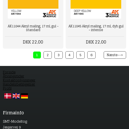
AK11044 Akryl maling, 17 ml, gul -
AK11045 Akryl maling, 17 ml, dyb gul
standard
- intense
DKK 22,00
DKK 22,00
1
2
3
4
5
6
Næste-->
Forside
Åbningstider
Kontaktoplysninger
Handelsbetingelser
Profil
Firmainfo
SMT-Modeltog
Jægervej 9