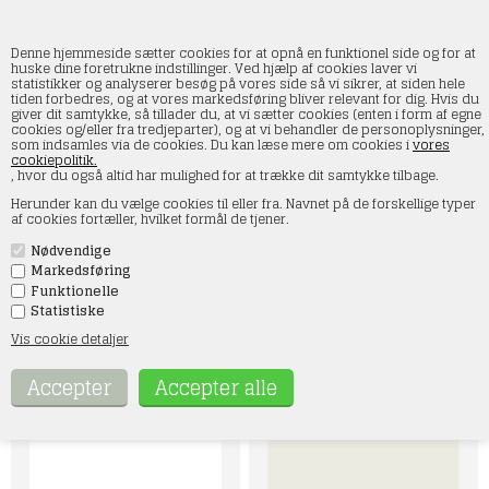
Denne hjemmeside sætter cookies for at opnå en funktionel side og for at
huske dine foretrukne indstillinger. Ved hjælp af cookies laver vi
statistikker og analyserer besøg på vores side så vi sikrer, at siden hele
tiden forbedres, og at vores markedsføring bliver relevant for dig. Hvis du
Acrylics 3rd generation
giver dit samtykke, så tillader du, at vi sætter cookies (enten i form af egne
cookies og/eller fra tredjeparter), og at vi behandler de personoplysninger,
som indsamles via de cookies. Du kan læse mere om cookies i
vores
Forside
»
Maling og tilbehør
»
AK Interactive
»
Acrylics 3rd generation
cookiepolitik.
, hvor du også altid har mulighed for at trække dit samtykke tilbage.
I kategorien Acrylics 3rd generation finder du vores brede
Herunder kan du vælge cookies til eller fra. Navnet på de forskellige typer
udvalg af fortynder, primer, varnish og maling. Vores 3rd
af cookies fortæller, hvilket formål de tjener.
generation maling indeholder alle 17 ml akrylfarve, hvor der er
mulighed for at lægge en dråbe maling på toppen af flasken så
Nødvendige
farven ses tydeligt. AK 3rd generation maling findes i flg.
kategorier: standard, pastel, auxiliary, metallic, intense og ink
Markedsføring
Hvis der er noget specielt, du søger, er du velkommen til at
Funktionelle
kontakte os på mail: kontakt@smtmodeltog.dk eller på tlf 60 17
Statistiske
47 73
Vis cookie detaljer