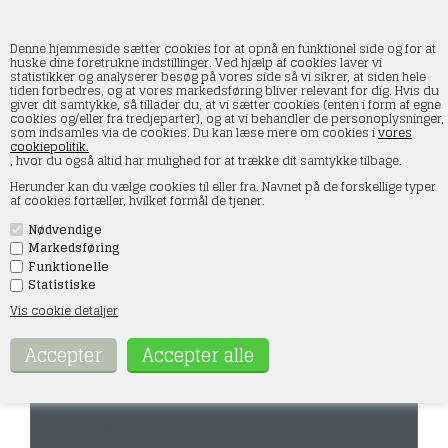
Denne hjemmeside sætter cookies for at opnå en funktionel side og for at
huske dine foretrukne indstillinger. Ved hjælp af cookies laver vi
statistikker og analyserer besøg på vores side så vi sikrer, at siden hele
tiden forbedres, og at vores markedsføring bliver relevant for dig. Hvis du
AK 11850 RAF Ekstra mørk sø grå
giver dit samtykke, så tillader du, at vi sætter cookies (enten i form af egne
BS381C/640- AIR, 17 ml
cookies og/eller fra tredjeparter), og at vi behandler de personoplysninger,
som indsamles via de cookies. Du kan læse mere om cookies i
vores
cookiepolitik.
Forside
»
Maling og tilbehør
»
AK Interactive
»
Acrylic 3rd Generation AIR
, hvor du også altid har mulighed for at trække dit samtykke tilbage.
Herunder kan du vælge cookies til eller fra. Navnet på de forskellige typer
af cookies fortæller, hvilket formål de tjener.
Nødvendige
Markedsføring
Funktionelle
Statistiske
Vis cookie detaljer