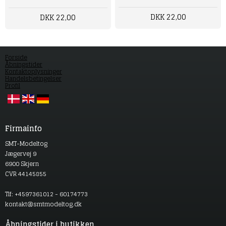
DKK 22,00
DKK 22,00
Forside
Åbningstider
Kontaktoplysninger
Handelsbetingelser
Profil
Firmainfo
SMT-Modeltog
Jægervej 9
6900 Skjern
CVR 44145855
Tlf: +4597361012 - 60174773
kontakt@smtmodeltog.dk
Åbningstider i butikken.