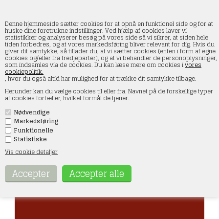
Denne hjemmeside sætter cookies for at opnå en funktionel side og for at
huske dine foretrukne indstillinger. Ved hjælp af cookies laver vi
statistikker og analyserer besøg på vores side så vi sikrer, at siden hele
tiden forbedres, og at vores markedsføring bliver relevant for dig. Hvis du
AK11095 Akryl maling, 17 ml, beskidt rød -
giver dit samtykke, så tillader du, at vi sætter cookies (enten i form af egne
standard
cookies og/eller fra tredjeparter), og at vi behandler de personoplysninger,
som indsamles via de cookies. Du kan læse mere om cookies i
vores
cookiepolitik.
Forside
»
Maling og tilbehør
»
AK Interactive
»
Acrylics 3rd generation
, hvor du også altid har mulighed for at trække dit samtykke tilbage.
Herunder kan du vælge cookies til eller fra. Navnet på de forskellige typer
af cookies fortæller, hvilket formål de tjener.
Nødvendige
Markedsføring
Funktionelle
Statistiske
Vis cookie detaljer