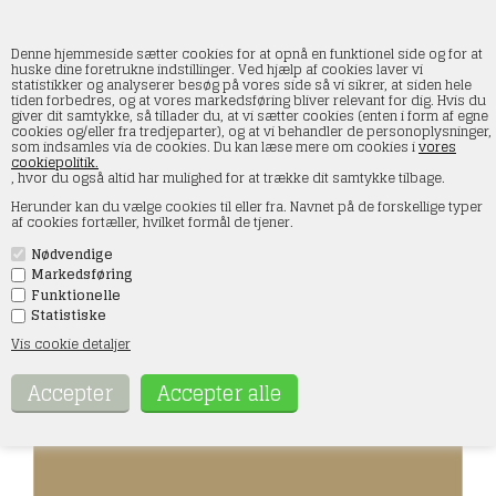
Denne hjemmeside sætter cookies for at opnå en funktionel side og for at
huske dine foretrukne indstillinger. Ved hjælp af cookies laver vi
statistikker og analyserer besøg på vores side så vi sikrer, at siden hele
tiden forbedres, og at vores markedsføring bliver relevant for dig. Hvis du
AKRC088 Sand-beige RAL 1039-F9, 10 ML
giver dit samtykke, så tillader du, at vi sætter cookies (enten i form af egne
cookies og/eller fra tredjeparter), og at vi behandler de personoplysninger,
som indsamles via de cookies. Du kan læse mere om cookies i
vores
Forside
»
Maling og tilbehør
»
AK Interactive
»
Real Colors AFV
cookiepolitik.
, hvor du også altid har mulighed for at trække dit samtykke tilbage.
Herunder kan du vælge cookies til eller fra. Navnet på de forskellige typer
af cookies fortæller, hvilket formål de tjener.
Nødvendige
Markedsføring
Funktionelle
Statistiske
Vis cookie detaljer