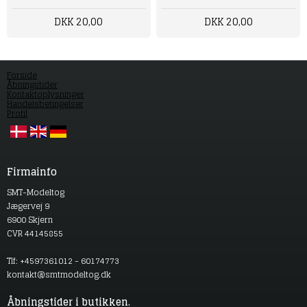
DKK 20,00
DKK 20,00
Forside
Åbningstider
Kontaktoplysninger
Handelsbetingelser
Profil
Firmainfo
SMT-Modeltog
Jægervej 9
6900 Skjern
CVR 44145855
Tlf: +4597361012 - 60174773
kontakt@smtmodeltog.dk
Åbningstider i butikken.