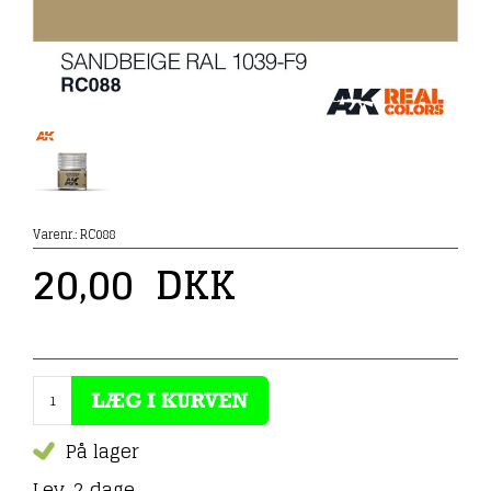
Varenr.:
RC088
20,00
DKK
På lager
Lev. 2 dage