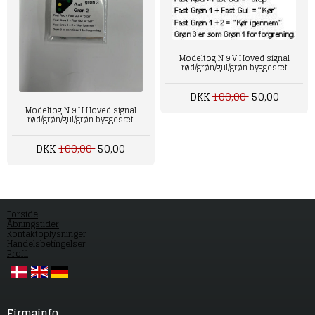
Modeltog N 9 V Hoved signal
rød/grøn/gul/grøn byggesæt
DKK
100,00
50,00
Modeltog N 9 H Hoved signal
rød/grøn/gul/grøn byggesæt
DKK
100,00
50,00
Forside
Åbningstider
Kontaktoplysninger
Handelsbetingelser
Profil
Firmainfo