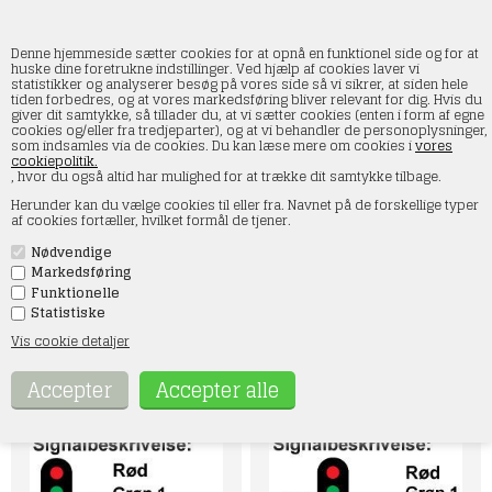
Denne hjemmeside sætter cookies for at opnå en funktionel side og for at
huske dine foretrukne indstillinger. Ved hjælp af cookies laver vi
statistikker og analyserer besøg på vores side så vi sikrer, at siden hele
Opdag vores omfattende udvalg af danske signaler i skala H0, perfekt til
tiden forbedres, og at vores markedsføring bliver relevant for dig. Hvis du
modeljernbaneentusiaster og samlere. Vores "Danske signaler" kategori
giver dit samtykke, så tillader du, at vi sætter cookies (enten i form af egne
tilbyder et bredt spektrum af usamlede signalmodeller, der nøje
cookies og/eller fra tredjeparter), og at vi behandler de personoplysninger,
efterligner de autentiske signaler, som findes på de danske jernbaner.
som indsamles via de cookies. Du kan læse mere om cookies i
vores
Disse detaljerede modeller er ideelle for at tilføje et lag af realisme til din
cookiepolitik.
modeljernbane, hvilket gør din samling mere levende og historisk
, hvor du også altid har mulighed for at trække dit samtykke tilbage.
korrekt.Hver model i denne kategori er designet med fokus på
nøjagtighed og kvalitet, sikrer, at du får de mest autentiske og holdbare
Herunder kan du vælge cookies til eller fra. Navnet på de forskellige typer
signaler til din modelbane. Uanset om du er nybegynder eller en erfaren
af cookies fortæller, hvilket formål de tjener.
samler, vil du finde de perfekte elementer til at forbedre din
modeljernbanes autenticitet og æstetik.Gennemse vores "Danske
Nødvendige
signaler" kategori og find alt, hvad du behøver for at bringe din
Markedsføring
modeljernbane til liv med historisk præcise og visuelt imponerende
danske signaler. Shop nu og begynd at skabe din drømmebane med de
Funktionelle
fineste usamlede signaler på markedet!
Statistiske
Vis cookie detaljer