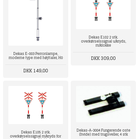
Dekas E102 2 stk.
overkørselssignal u/kryds,
m/klokke
Dekas E-003 Perronlampe,
DKK 309,00
moderne type med højttaler, H0
DKK 149,00
Dekas-A-3004 Fungerende oste
Dekas E105 2 stk.
(hvide) med trugsveller, 4 stk
overkørselssignal m/kryds for