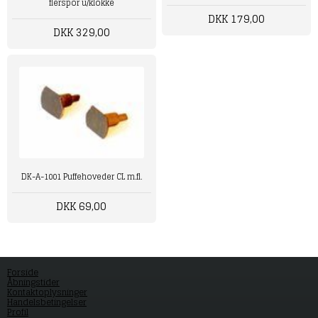
flerspor u/klokke
DKK 179,00
DKK 329,00
DK-A-1001 Puffehoveder CL m.fl.
DKK 69,00
Forside
Åbningstider
Kontaktoplysninger
Handelsbetingelser
Profil