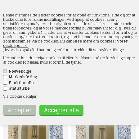
Denne hjemmeside sætter cookies for at opnå en funktionel side og for at
huske dine foretrukne indstillinger. Ved hjælp af cookies laver vi
statistikker og analyserer besøg på vores side så vi sikrer, at siden hele
tiden forbedres, og at vores markedsføring bliver relevant for dig. Hvis du
Dekas
giver dit samtykke, så tillader du, at vi sætter cookies (enten i form af egne
cookies og/eller fra tredjeparter), og at vi behandler de personoplysninger,
som indsamles via de cookies. Du kan læse mere om cookies i
vores
Forside
»
Tilbehør/reservedele
»
Dekas
cookiepolitik.
, hvor du også altid har mulighed for at trække dit samtykke tilbage.
Opdag vores eksklusive sortiment af 'Dekas' på vores webshop.
Herunder kan du vælge cookies til eller fra. Navnet på de forskellige typer
'Dekas' kategorien tilbyder et bredt udvalg af produkter, der er
af cookies fortæller, hvilket formål de tjener.
designet til at forbedre dit hjem med stil og funktionalitet. Uanset
om du er på udkig efter moderne dekorationer, praktiske
Nødvendige
løsninger eller noget helt tredje, finder du det her. Vores
produkter er nøje udvalgt for at sikre høj kvalitet og
Markedsføring
tidssvarende design.
Funktionelle
Statistiske
Vis cookie detaljer