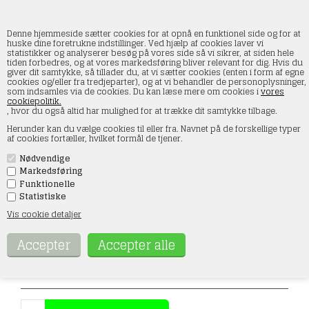
Denne hjemmeside sætter cookies for at opnå en funktionel side og for at
huske dine foretrukne indstillinger. Ved hjælp af cookies laver vi
statistikker og analyserer besøg på vores side så vi sikrer, at siden hele
tiden forbedres, og at vores markedsføring bliver relevant for dig. Hvis du
Faller 151617 Siddende passagerer, otte
giver dit samtykke, så tillader du, at vi sætter cookies (enten i form af egne
figurer, H0
cookies og/eller fra tredjeparter), og at vi behandler de personoplysninger,
som indsamles via de cookies. Du kan læse mere om cookies i
vores
cookiepolitik.
Forside
»
Figurer
»
Faller figurer
»
H0
, hvor du også altid har mulighed for at trække dit samtykke tilbage.
Herunder kan du vælge cookies til eller fra. Navnet på de forskellige typer
af cookies fortæller, hvilket formål de tjener.
Nødvendige
Markedsføring
Funktionelle
Statistiske
Varenr.:
151617
Vis cookie detaljer
119,00
DKK