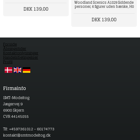
Woodland Scenics A1829 Siddende
personer, 6 figurer uden bænke, H0
DKK 139,00
DKK 139,00
Forside
Åbningstider
Kontaktoplysninger
Handelsbetingelser
Profil
Firmainfo
SMT-Modeltog
Jægervej 9
6900 Skjern
CVR 44145855
Tlf: +4597361012 - 60174773
kontakt@smtmodeltog.dk