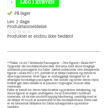
På lager
Lev. 2 dage
Produktanmeldelse
Produktet er endnu ikke bedømt
**Faller 151617 Siddende Passagerer - Otte Figurer i Skala H0**
Opgrader din modeljernbane eller diorama med disse livagtige
siddende passagerer fra Faller. Sættet indeholder otte detaljerede
figurer i skala H0 (1:87), perfekt til at tilføje realisme og dybde til
dine togscenerier. Hver figur er omhyggeligt designet for at
efterligne forskellige passagerer, der sidder og nyder deres rejse,
hvilket gør dem ideelle til at placere i togvogne, busser eller
ventesale.
Faller er kendt for deres høje kvalitet og præcise detaljering, og
disse figurer er ingen undtagelse. De er fremstillet i holdbart
materiale, så de kan modstå hyppig håndtering, samtidig med at
de tilføjer et touch af autenticitet til din modeljernbane. Dette sæt
er en fantastisk tilføjelse for både nybegyndere og erfarne
samlere.