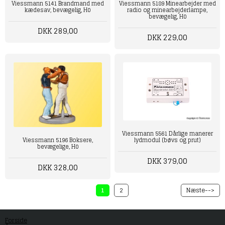
Viessmann 5141 Brandmand med
Viessmann 5189 Minearbejder med
kædesav, bevægelig, H0
radio og minearbejderlampe,
bevægelig, H0
DKK 289,00
DKK 229,00
Viessmann 5561 Dårlige manerer
lydmodul (bøvs og prut)
Viessmann 5196 Boksere,
bevægelige, H0
DKK 379,00
DKK 328,00
1
2
Næste-->
Forside