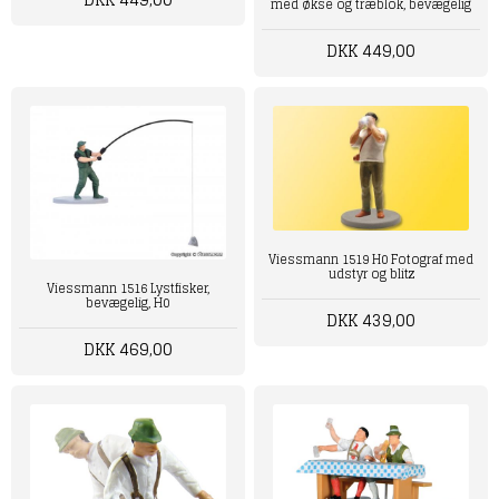
med økse og træblok, bevægelig
DKK 449,00
Viessmann ‎1519‎‎ H0 Fotograf med
udstyr og blitz
Viessmann 1516 Lystfisker,
bevægelig, H0
DKK 439,00
DKK 469,00