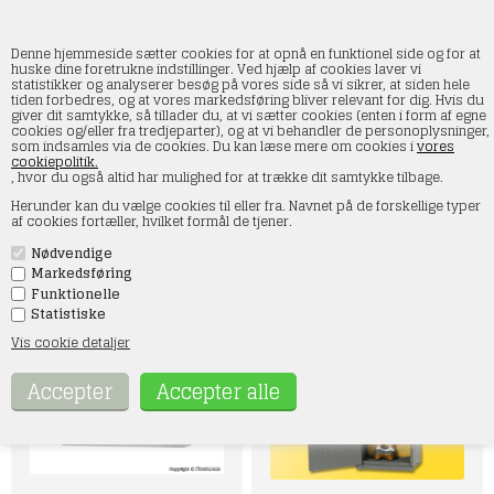
Denne hjemmeside sætter cookies for at opnå en funktionel side og for at
huske dine foretrukne indstillinger. Ved hjælp af cookies laver vi
statistikker og analyserer besøg på vores side så vi sikrer, at siden hele
tiden forbedres, og at vores markedsføring bliver relevant for dig. Hvis du
Viessmann bevægelige figurer
giver dit samtykke, så tillader du, at vi sætter cookies (enten i form af egne
cookies og/eller fra tredjeparter), og at vi behandler de personoplysninger,
som indsamles via de cookies. Du kan læse mere om cookies i
vores
Forside
»
Figurer
»
Viessmann bevægelige figurer
cookiepolitik.
, hvor du også altid har mulighed for at trække dit samtykke tilbage.
I kategorien Viessmann bevægelige figurer finder du vores
Herunder kan du vælge cookies til eller fra. Navnet på de forskellige typer
brede udvalg af eMotion figurer i H0. Disse figurer er med til at
af cookies fortæller, hvilket formål de tjener.
skabe liv på banen, og der er bevægelige figurer til ethvert
modeljernbaneanlæg.
Nødvendige
Hvis der er noget specielt, du søger, er du velkommen til at
kontakte os på mail: kontakt@smtmodeltog.dk eller på tlf 60 17
Markedsføring
47 73
Funktionelle
Statistiske
Vis cookie detaljer