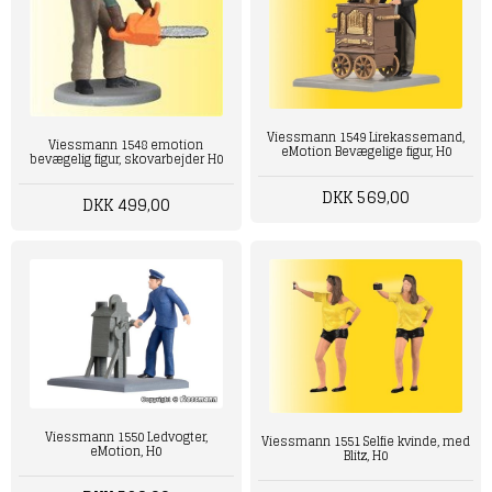
Viessmann 1549 Lirekassemand,
Viessmann 1548 emotion
eMotion Bevægelige figur, H0
bevægelig figur, skovarbejder H0
DKK 569,00
DKK 499,00
Viessmann 1550 Ledvogter,
Viessmann 1551 Selfie kvinde, med
eMotion, H0
Blitz, H0