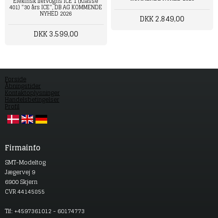
Elektrisk flervogns ICE 1 (Klasse
401) "30 års ICE", DB AG KOMMENDE
NYHED 2026
DKK 2.849,00
DKK 3.599,00
Forside
Åbningstider
Kontaktoplysninger
Handelsbetingelser
Profil
Firmainfo
SMT-Modeltog
Jægervej 9
6900 Skjern
CVR 44145855
Tlf: +4597361012 - 60174773