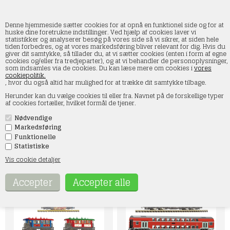
Denne hjemmeside sætter cookies for at opnå en funktionel side og for at
huske dine foretrukne indstillinger. Ved hjælp af cookies laver vi
statistikker og analyserer besøg på vores side så vi sikrer, at siden hele
tiden forbedres, og at vores markedsføring bliver relevant for dig. Hvis du
Fleischmann spor N
giver dit samtykke, så tillader du, at vi sætter cookies (enten i form af egne
cookies og/eller fra tredjeparter), og at vi behandler de personoplysninger,
som indsamles via de cookies. Du kan læse mere om cookies i
vores
Forside
»
Nyheder på vej.
»
Fleischmann spor N
cookiepolitik.
, hvor du også altid har mulighed for at trække dit samtykke tilbage.
Fleischmann modeltog - Køb Spor N Fleischmann modeltog. I
Herunder kan du vælge cookies til eller fra. Navnet på de forskellige typer
kategorien nyheder på vej, Fleischmann Spor N, finder du alt
af cookies fortæller, hvilket formål de tjener.
hvad der kommer af nyheder fra Fleischmann Spor N, som vi
fører her i webshoppen og i vores butik i Skjern. Siden bliver
Nødvendige
løbende opdateret efterhånden som der kommer informationer
om nyhederne. Alle varerne kan forudbestilles og skal først
Markedsføring
betales når de er på lager.
Funktionelle
Hvis der er noget specielt, du søger, er du velkommen til at
Statistiske
kontakte os på mail: kontakt@smtmodeltog.dk eller på tlf 60 17
47 73
Vis cookie detaljer