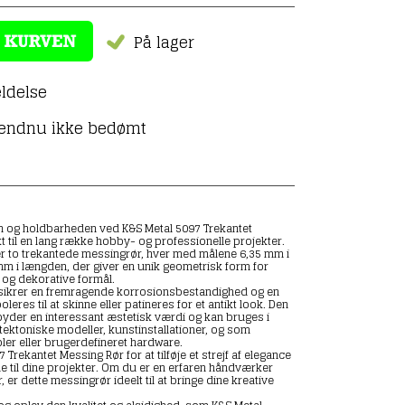
På lager
ldelse
 endnu ikke bedømt
 og holdbarheden ved K&S Metal 5097 Trekantet
t til en lang række hobby- og professionelle projekter.
er to trekantede messingrør, hver med målene 6,35 mm i
m i længden, der giver en unik geometrisk form for
og dekorative formål.
sikrer en fremragende korrosionsbestandighed og en
poleres til at skinne eller patineres for et antikt look. Den
byder en interessant æstetisk værdi og kan bruges i
tektoniske modeller, kunstinstallationer, og som
er eller brugerdefineret hardware.
Trekantet Messing Rør for at tilføje et strejf af elegance
e til dine projekter. Om du er en erfaren håndværker
r, er dette messingrør ideelt til at bringe dine kreative