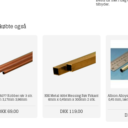
Bestil dit sæt i da
tilbyder.
købte også
5077 Kobber rør 3 str.
K&S Metal 9854 Messing Rør Firkant
Albion Alloys
m 3,17mm 3,96mm
6mm x 0,45mm x 300mm 2 stk.
0,45 mm, læn
DKK 69,00
DKK 119,00
D