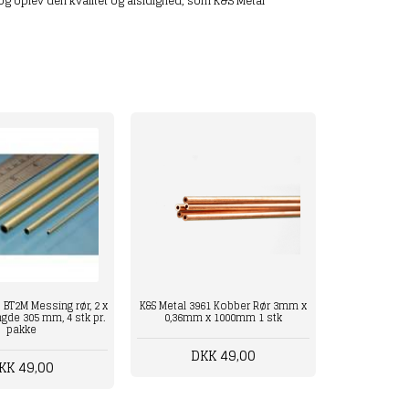
g og oplev den kvalitet og alsidighed, som K&S Metal
 BT2M Messing rør, 2 x
K&S Metal 3961 Kobber Rør 3mm x
gde 305 mm, 4 stk pr.
0,36mm x 1000mm 1 stk
pakke
DKK 49,00
KK 49,00