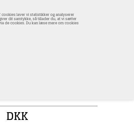
INDKØBSKURV
 cookies laver vi statistikker og analyserer
0 vare(r) i kurven
ver dit samtykke, så tillader du, at vi sætter
I alt:
0,00 DKK
s via de cookies. Du kan læse mere om cookies
Vis kurv
L
 2 stk.
0
DKK