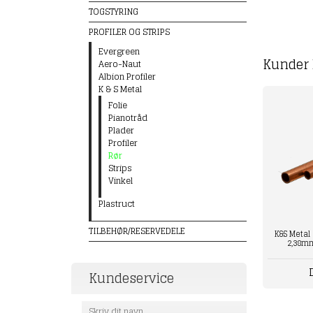
TOGSTYRING
PROFILER OG STRIPS
Evergreen
Kunder 
Aero-Naut
Albion Profiler
K & S Metal
Folie
Pianotråd
Plader
Profiler
Rør
Strips
Vinkel
Plastruct
TILBEHØR/RESERVEDELE
K&S Metal 
2,38m
Kundeservice