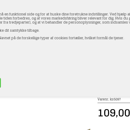
en funktionel side og for at huske dine foretrukne indstillinger. Ved hjælp af
le tiden forbedres, og at vores markedsføring bliver relevant for dig. Hvis du gi
ler fra tredjeparter), og at vi behandler de personoplysninger, som indsamle
ke dit samtykke tilbage.
avnet på de forskellige typer af cookies fortæller, hvilket formål de tjener.
AKTOPLYSNINGER
HANDELSBETINGELSER
PROFI
etal 5097 Trekantet Messing Rør 6,35mm x 304,8mm
»
Profiler og Strips
»
K & S Metal
»
Rør
Varenr.:
ks5097
109,0