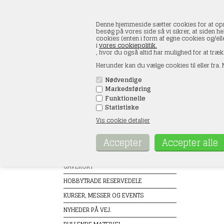
Denne hjemmeside sætter cookies for at opnå 
besøg på vores side så vi sikrer, at siden he
cookies (enten i form af egne cookies og/el
i
vores cookiepolitik.
, hvor du også altid har mulighed for at træk
Herunder kan du vælge cookies til eller fra. N
Nødvendige
Markedsføring
FORSIDE
ÅBNINGSTIDER
KONT
Funktionelle
Statistiske
Vis cookie detaljer
Produkter
K&S M
Forside
TILBUD
GAVEKORT
HOBBYTRADE RESERVEDELE
KURSER, MESSER OG EVENTS
NYHEDER PÅ VEJ.