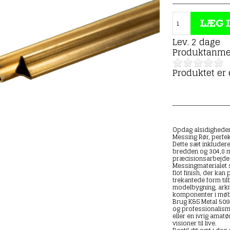
Lev. 2 dage
Produktanme
Produktet er
Opdag alsidigheden
Messing Rør, perfek
Dette sæt inkluder
bredden og 304,8 m
præcisionsarbejde 
Messingmaterialet 
flot finish, der kan 
trekantede form til
modelbygning, arki
komponenter i møbl
Brug K&S Metal 5097 
og professionalism
eller en ivrig amatø
visioner til live.