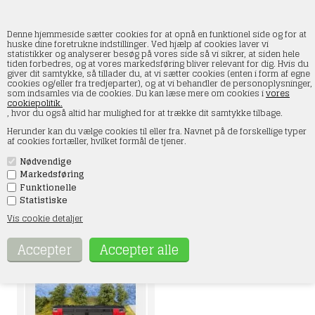
Denne hjemmeside sætter cookies for at opnå en funktionel side og for at
huske dine foretrukne indstillinger. Ved hjælp af cookies laver vi
statistikker og analyserer besøg på vores side så vi sikrer, at siden hele
tiden forbedres, og at vores markedsføring bliver relevant for dig. Hvis du
McK
giver dit samtykke, så tillader du, at vi sætter cookies (enten i form af egne
cookies og/eller fra tredjeparter), og at vi behandler de personoplysninger,
som indsamles via de cookies. Du kan læse mere om cookies i
vores
Forside
»
Rullende materiel
»
McK
cookiepolitik.
, hvor du også altid har mulighed for at trække dit samtykke tilbage.
McK modeltog - Køb livagtige McK modeltog i plast og metal. McK
modellerne designes enten ved hjælp af originaltegninger suppleret med
Herunder kan du vælge cookies til eller fra. Navnet på de forskellige typer
fotos, ved at opmåle og gennem fotografere eksisterende enheder, eller
af cookies fortæller, hvilket formål de tjener.
ved en kombination. Alle McK modeller er konstrueret med et chassis af
støbt metal og en overdel af plast eller metal, og er efterfølgende bygget
Nødvendige
op af mange separat fremstillede dele af plast eller metal.
Da udgangspunktet er modeller af rigtige tog, medtages så mange
Markedsføring
detaljer som muligt, uanset om de umiddelbart er synlige eller ej.
Funktionelle
Håndbøjler, håndtag, balystre o.l. er generelt lavet af metaltråd, og de
Statistiske
fleste trin er lavet af ætset metal.
Alle McK-modeller har fjedrende puffere.
Vis cookie detaljer
Endvidere er vognene konstrueret til at kunne køre gennem kurver med
radier ned til 36 cm, men det anbefales generelt at undgå radier under 42
cm.