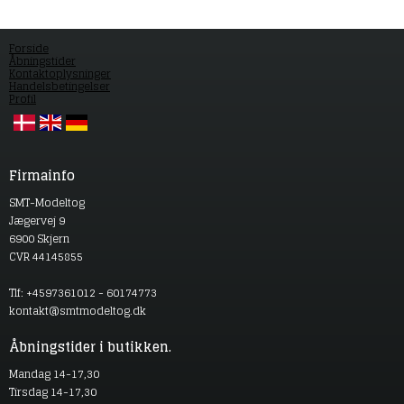
Forside
Åbningstider
Kontaktoplysninger
Handelsbetingelser
Profil
Firmainfo
SMT-Modeltog
Jægervej 9
6900 Skjern
CVR 44145855
Tlf: +4597361012 - 60174773
kontakt@smtmodeltog.dk
Åbningstider i butikken.
Mandag 14-17,30
Tirsdag 14-17,30