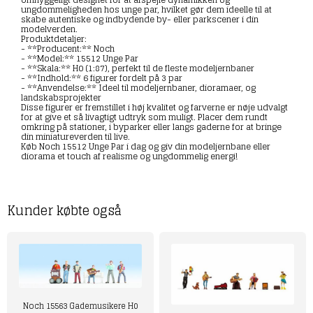
ungdommeligheden hos unge par, hvilket gør dem ideelle til at
skabe autentiske og indbydende by- eller parkscener i din
modelverden.
Produktdetaljer:
- **Producent:** Noch
- **Model:** 15512 Unge Par
- **Skala:** H0 (1:87), perfekt til de fleste modeljernbaner
- **Indhold:** 6 figurer fordelt på 3 par
- **Anvendelse:** Ideel til modeljernbaner, dioramaer, og
landskabsprojekter
Disse figurer er fremstillet i høj kvalitet og farverne er nøje udvalgt
for at give et så livagtigt udtryk som muligt. Placer dem rundt
omkring på stationer, i byparker eller langs gaderne for at bringe
din miniatureverden til live.
Køb Noch 15512 Unge Par i dag og giv din modeljernbane eller
diorama et touch af realisme og ungdommelig energi!
Kunder købte også
Noch 15563 Gademusikere H0