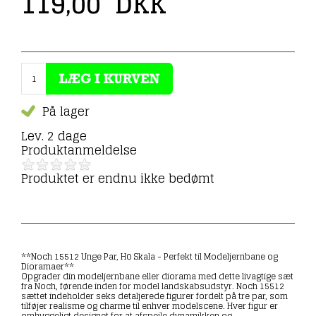
119,00
DKK
På lager
Lev. 2 dage
Produktanmeldelse
Produktet er endnu ikke bedømt
**Noch 15512 Unge Par, H0 Skala - Perfekt til Modeljernbane og
Dioramaer**
Opgrader din modeljernbane eller diorama med dette livagtige sæt
fra Noch, førende inden for model landskabsudstyr. Noch 15512
sættet indeholder seks detaljerede figurer fordelt på tre par, som
tilføjer realisme og charme til enhver modelscene. Hver figur er
omhyggeligt designet for at afspejle dynamikken og