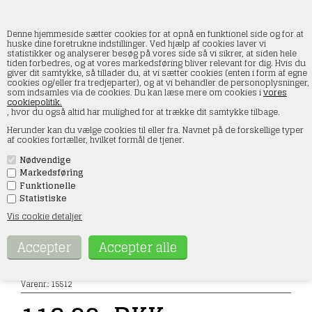
Denne hjemmeside sætter cookies for at opnå en funktionel side og for at
huske dine foretrukne indstillinger. Ved hjælp af cookies laver vi
statistikker og analyserer besøg på vores side så vi sikrer, at siden hele
tiden forbedres, og at vores markedsføring bliver relevant for dig. Hvis du
Noch 15512 Unge par, H0
giver dit samtykke, så tillader du, at vi sætter cookies (enten i form af egne
cookies og/eller fra tredjeparter), og at vi behandler de personoplysninger,
som indsamles via de cookies. Du kan læse mere om cookies i
vores
Forside
»
Figurer
»
Noch figurer
»
Spor H0
cookiepolitik.
, hvor du også altid har mulighed for at trække dit samtykke tilbage.
Herunder kan du vælge cookies til eller fra. Navnet på de forskellige typer
af cookies fortæller, hvilket formål de tjener.
Nødvendige
Markedsføring
Funktionelle
Statistiske
Vis cookie detaljer
Varenr.:
15512