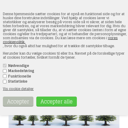
Denne hjemmeside sætter cookies for at opnå en funktionel side og for at
huske dine foretrukne indstillinger. Ved hjælp af cookies laver vi
statistikker og analyserer besøg på vores side så vi sikrer, at siden hele
tiden forbedres, og at vores markedsføring bliver relevant for dig. Hvis du
Noch 26826 Grantræer, lyse, 5-14 cm høje,
giver dit samtykke, så tillader du, at vi sætter cookies (enten i form af egne
50 stk, H0-TT
cookies og/eller fra tredjeparter), og at vi behandler de personoplysninger,
som indsamles via de cookies. Du kan læse mere om cookies i
vores
cookiepolitik.
Forside
»
Landskab
»
Noch
»
Grantræer
, hvor du også altid har mulighed for at trække dit samtykke tilbage.
Herunder kan du vælge cookies til eller fra. Navnet på de forskellige typer
af cookies fortæller, hvilket formål de tjener.
Nødvendige
Markedsføring
Funktionelle
Statistiske
Vis cookie detaljer