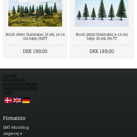
Noch 24641 Grantræer, 16 stk, 10-14
Noch 26820 Grantræer, 5-14 cm
cm høje, H0/TT
høje, 25 stk, H0-TT
DKK 199,00
DKK 189,00
Forside
Åbningstider
Kontaktoplysninger
Handelsbetingelser
Profil
Firmainfo
SMT-Modeltog
Jægervej 9