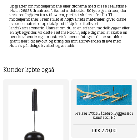
Opgrader din modeljernbane eller diorama med disse realistiske
'Noch 26826 Grantræer'. Sættet indeholder 50 lyse grantræer, der
varierer i højden fra 5 til 14 cm, perfekt skaleret for H0-TT
modeljernbaner. Fremstillet af højkvalitets materialer, giver disse
træer en naturtro og detaljeret tilføjelse til ethvert
landskabsscenario. Uanset om du er en erfaren modelbygger eller
en nybegynder, vil dette sæt fra Noch hjælpe dig med at skabe en
overbevisende og atmosfærisk scene. Integrer disse smukke
grantræer i dit layout og bring din miniatureverden til live med
Noch's pålidelige kvalitet og æstetik.
Kunder købte også
Preiser 17315 Bådebro, Byggesæt i
kunststof, H0
DKK 229,00