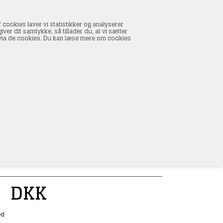
INDKØBSKURV
 cookies laver vi statistikker og analyserer
0 vare(r) i kurven
ver dit samtykke, så tillader du, at vi sætter
I alt:
0,00 DKK
s via de cookies. Du kan læse mere om cookies
Vis kurv
L
un
0
DKK