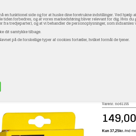
en funktionel side og for at huske dine foretrukne indstillinger. Ved hjælp af
le tiden forbedres, og at vores markedsføring bliver relevant for dig. Hvis du gi
ler fra tredjeparter), og at vi behandler de personoplysninger, som indsamle
ke dit samtykke tilbage.
avnet på de forskellige typer af cookies fortæller, hvilket formål de tjener.
AKTOPLYSNINGER
HANDELSBETINGELSER
PROFI
61155 Detalje-tusser, sort, hvid, sølv,gul, rød og br
»
Landskab
»
Noch
»
Lim m.m.
Varenr.:
no61155
149,0