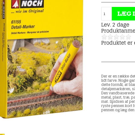
Lev. 2 dage
Produktanme
Produktet er
Der er en række det
lidt farve.
Nogle gan
dette formål, at bl
detaljemarkøren, så
Den vandbaserede 
metal, plast, træ, p
mat.
Spidsen af ​​p
ryste pennen kort f
pennen og læg den t