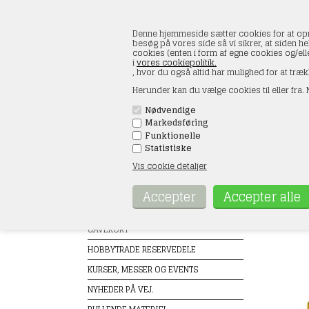
Denne hjemmeside sætter cookies for at opnå 
besøg på vores side så vi sikrer, at siden he
cookies (enten i form af egne cookies og/el
i
vores cookiepolitik.
, hvor du også altid har mulighed for at træk
Herunder kan du vælge cookies til eller fra. N
Nødvendige
Markedsføring
FORSIDE
ÅBNINGSTIDER
KONT
Funktionelle
Statistiske
Vis cookie detaljer
Produkter
Noch 
Forside
TILBUD
GAVEKORT
HOBBYTRADE RESERVEDELE
KURSER, MESSER OG EVENTS
NYHEDER PÅ VEJ.