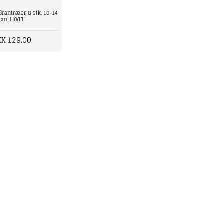
rantræer, 8 stk, 10-14
cm, H0/TT
K 129,00