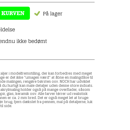
På lager
ldelse
 endnu ikke bedømt
aljer i modelfremstilling, der kan forbedres med meget
ge er det ikke "umagen værd" at åbne en malingdåse til
ande malingen, rengøre børsten osv. NOCH har udviklet
 du hurtigt kan male detaljer uden denne store indsats.
akrylmaling holder også på mange overflader, såsom
apir, glas, keramik osv. Alle farver tørrer ud realistisk
ennen er ca. 2 mm bred.
Det er også meget let at bruge:
ør brug, fjern dækslet fra pennen, mal på detaljerne, luk
il side.