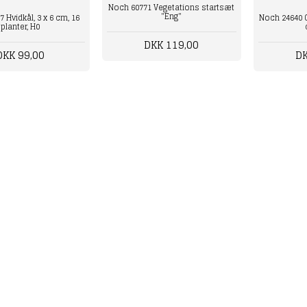
Noch 60771 Vegetations startsæt
"Eng"
 Hvidkål, 3 x 6 cm, 16
Noch 24640 G
planter, H0
DKK 119,00
DKK 99,00
DK