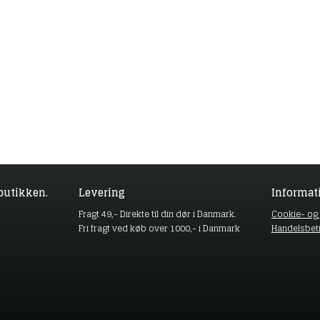
butikken.
Levering
Informat
Fragt 49,- Direkte til din dør i Danmark.
Cookie- og p
Fri fragt ved køb over 1000,- i Danmark
Handelsbet