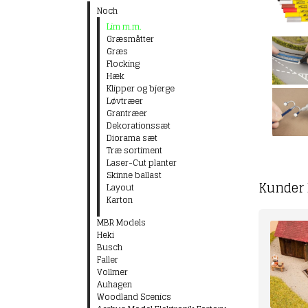
Noch
Lim m.m.
Græsmåtter
Græs
Flocking
Hæk
Klipper og bjerge
Løvtræer
Grantræer
Dekorationssæt
Diorama sæt
Træ sortiment
Laser-Cut planter
Skinne ballast
Kunder 
Layout
Karton
MBR Models
Heki
Busch
Faller
Vollmer
Auhagen
Woodland Scenics