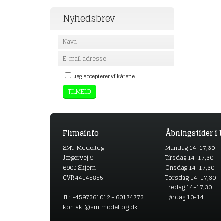
Nyhedsbrev
Jeg accepterer vilkårene
Firmainfo
Åbningstider i 
SMT-Modeltog
Mandag 14-17,30
Jægervej 9
Tirsdag 14-17,30
6900 Skjern
Onsdag 14-17,30
CVR 44145855
Torsdag 14-17,30
Fredag 14-17,30
Tlf: +4597361012 - 60174773
Lørdag 10-14
kontakt@smtmodeltog.dk