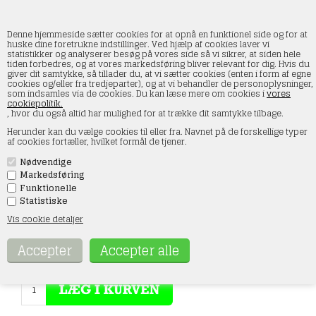
Denne hjemmeside sætter cookies for at opnå en funktionel side og for at
huske dine foretrukne indstillinger. Ved hjælp af cookies laver vi
statistikker og analyserer besøg på vores side så vi sikrer, at siden hele
tiden forbedres, og at vores markedsføring bliver relevant for dig. Hvis du
Roco 40074 Hæfteringe
giver dit samtykke, så tillader du, at vi sætter cookies (enten i form af egne
cookies og/eller fra tredjeparter), og at vi behandler de personoplysninger,
som indsamles via de cookies. Du kan læse mere om cookies i
vores
Forside
»
Tilbehør/reservedele
»
Roco
cookiepolitik.
, hvor du også altid har mulighed for at trække dit samtykke tilbage.
Herunder kan du vælge cookies til eller fra. Navnet på de forskellige typer
af cookies fortæller, hvilket formål de tjener.
Nødvendige
Markedsføring
Varenr.:
40074
Funktionelle
49,00
DKK
Statistiske
Vis cookie detaljer