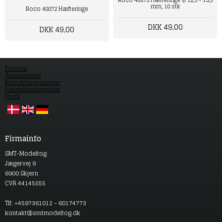
Roco 40075 Hæfteringe Ø 12,5 - 15,3
mm, 10 stk
Roco 40072 Hæfteringe
DKK 49,00
DKK 49,00
Forside
Åbningstider
Kontaktoplysninger
Handelsbetingelser
Profil
Firmainfo
SMT-Modeltog
Jægervej 9
6900 Skjern
CVR 44145855
Tlf: +4597361012 - 60174773
kontakt@smtmodeltog.dk