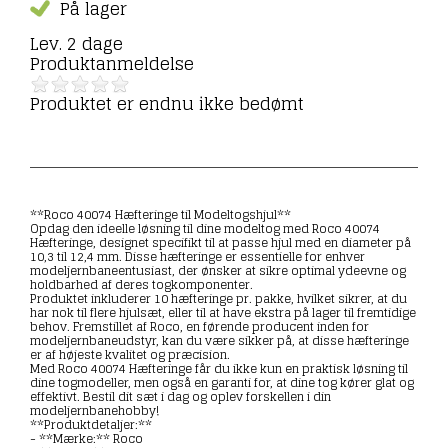
På lager
Lev. 2 dage
Produktanmeldelse
Produktet er endnu ikke bedømt
**Roco 40074 Hæfteringe til Modeltogshjul**
Opdag den ideelle løsning til dine modeltog med Roco 40074
Hæfteringe, designet specifikt til at passe hjul med en diameter på
10,3 til 12,4 mm. Disse hæfteringe er essentielle for enhver
modeljernbaneentusiast, der ønsker at sikre optimal ydeevne og
holdbarhed af deres togkomponenter.
Produktet inkluderer 10 hæfteringe pr. pakke, hvilket sikrer, at du
har nok til flere hjulsæt, eller til at have ekstra på lager til fremtidige
behov. Fremstillet af Roco, en førende producent inden for
modeljernbaneudstyr, kan du være sikker på, at disse hæfteringe
er af højeste kvalitet og præcision.
Med Roco 40074 Hæfteringe får du ikke kun en praktisk løsning til
dine togmodeller, men også en garanti for, at dine tog kører glat og
effektivt. Bestil dit sæt i dag og oplev forskellen i din
modeljernbanehobby!
**Produktdetaljer:**
- **Mærke:** Roco