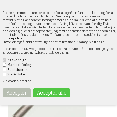
Denne hjemmeside sætter cookies for at opnå en funktionel side og for at
huske dine foretrukne indstillinger. Ved hjælp af cookies laver vi
statistikker og analyserer besøg på vores side så vi sikrer, at siden hele
tiden forbedres, og at vores markedsføring bliver relevant for dig. Hvis du
SMT8051 terminalrør, hvide, 0,5mm2, 25 stk
giver dit samtykke, så tillader du, at vi sætter cookies (enten i form af egne
cookies og/eller fra tredjeparter), og at vi behandler de personoplysninger,
som indsamles via de cookies. Du kan læse mere om cookies i
vores
Forside
»
Tilbehør/reservedele
cookiepolitik.
, hvor du også altid har mulighed for at trække dit samtykke tilbage.
Herunder kan du vælge cookies til eller fra. Navnet på de forskellige typer
af cookies fortæller, hvilket formål de tjener.
Nødvendige
Markedsføring
Funktionelle
Statistiske
Vis cookie detaljer