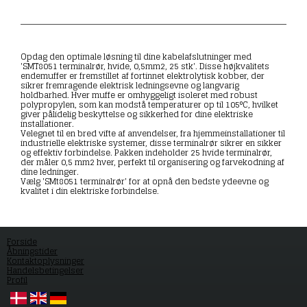
Opdag den optimale løsning til dine kabelafslutninger med
'SMT8051 terminalrør, hvide, 0,5mm2, 25 stk'. Disse højkvalitets
endemuffer er fremstillet af fortinnet elektrolytisk kobber, der
sikrer fremragende elektrisk ledningsevne og langvarig
holdbarhed. Hver muffe er omhyggeligt isoleret med robust
polypropylen, som kan modstå temperaturer op til 105°C, hvilket
giver pålidelig beskyttelse og sikkerhed for dine elektriske
installationer.
Velegnet til en bred vifte af anvendelser, fra hjemmeinstallationer til
industrielle elektriske systemer, disse terminalrør sikrer en sikker
og effektiv forbindelse. Pakken indeholder 25 hvide terminalrør,
der måler 0,5 mm2 hver, perfekt til organisering og farvekodning af
dine ledninger.
Vælg 'SMt8051 terminalrør' for at opnå den bedste ydeevne og
kvalitet i din elektriske forbindelse.
Forside
Åbningstider
Kontaktoplysninger
Handelsbetingelser
Profil