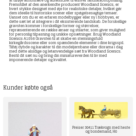
at tilføje atmosfære og autenticitet til enhver landskabsopstilling.
Fremstillet af den anerkendte producent Woodland Scenics, er
hvert stykke designet med øje for realistiske detaljer, hvilket gør
dem ideelle til historiske scener eller spøgelsesagtige temaer.
Uanset om du er en erfaren modelbygger eller ny i hobbyen, er
dette sæt let at integrere i dit eksisterende landskab. De forskellige
gravsten kommer i forskellige former og størrelser,
repræsenterende en række æraer og stilarter, som giver mulighed
for personlig tilpasning og unikke opsætninger. Brug Woodland
Scenics A1856 Gravsten til at skabe en stemningsfuld
kirkegårdsscene eller som spændende elementer i dine krigsspil.
Tilføj dybde og karakter til din modeljernbane eller diorama i dag
med dette alsidige og letanvendelige sæt fra Woodland Scenics.
Bestil dit sæt nu og bring din miniatureverden til liv med
imponerende detaljer og kvalitet.
Kunder købte også
Preiser 30411 Trækvogn med heste
og bondemand, H0