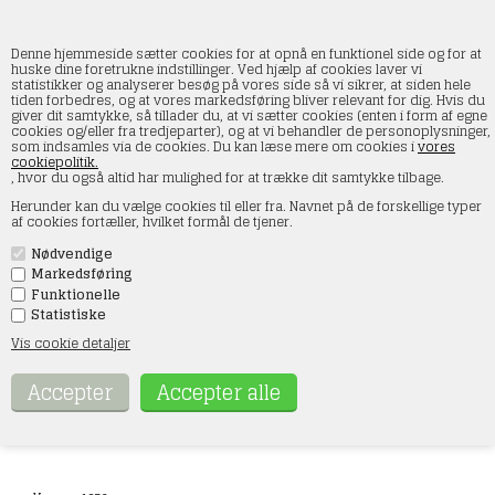
Denne hjemmeside sætter cookies for at opnå en funktionel side og for at
huske dine foretrukne indstillinger. Ved hjælp af cookies laver vi
statistikker og analyserer besøg på vores side så vi sikrer, at siden hele
tiden forbedres, og at vores markedsføring bliver relevant for dig. Hvis du
Woodland Scenics A1856 Gravsten, 20 dele,
giver dit samtykke, så tillader du, at vi sætter cookies (enten i form af egne
H0
cookies og/eller fra tredjeparter), og at vi behandler de personoplysninger,
som indsamles via de cookies. Du kan læse mere om cookies i
vores
cookiepolitik.
Forside
»
Figurer
»
Woodland scenics figurer
»
H0
, hvor du også altid har mulighed for at trække dit samtykke tilbage.
Herunder kan du vælge cookies til eller fra. Navnet på de forskellige typer
af cookies fortæller, hvilket formål de tjener.
Nødvendige
Markedsføring
Funktionelle
Statistiske
Vis cookie detaljer