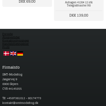
DKK 69,00
Auhagen 41204 12 stk
Telegrafmaster H0
DKK 139,00
Forside
Åbningstider
Kontaktoplysninger
Handelsbetingelser
Profil
Firmainfo
SMT-Modeltog
Jægervej 9
6900 Skjern
CVR 44145855
Tlf: +4597361012 - 60174773
kontakt@smtmodeltog.dk