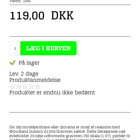
Varenr.:
1856
119,00
DKK
På lager
Lev. 2 dage
Produktanmeldelse
Produktet er endnu ikke bedømt
Giv din modeljernbane eller diorama et strejf af realisme med
Woodland Scenics A1856 Gravsten sættet. Dette detaljerede sæt
indeholder 20 nøje udformede gravsten i H0 skala (1:87), perfekt til