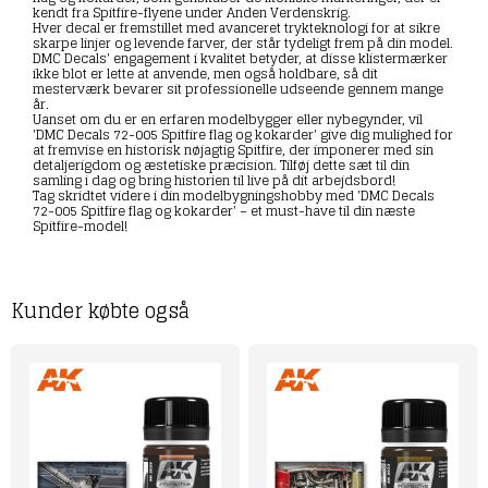
kendt fra Spitfire-flyene under Anden Verdenskrig.
Hver decal er fremstillet med avanceret trykteknologi for at sikre
skarpe linjer og levende farver, der står tydeligt frem på din model.
DMC Decals' engagement i kvalitet betyder, at disse klistermærker
ikke blot er lette at anvende, men også holdbare, så dit
mesterværk bevarer sit professionelle udseende gennem mange
år.
Uanset om du er en erfaren modelbygger eller nybegynder, vil
'DMC Decals 72-005 Spitfire flag og kokarder' give dig mulighed for
at fremvise en historisk nøjagtig Spitfire, der imponerer med sin
detaljerigdom og æstetiske præcision. Tilføj dette sæt til din
samling i dag og bring historien til live på dit arbejdsbord!
Tag skridtet videre i din modelbygningshobby med 'DMC Decals
72-005 Spitfire flag og kokarder' – et must-have til din næste
Spitfire-model!
Kunder købte også