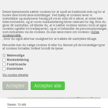
Denne hjemmeside sætter cookies for at opnå en funktionel side og for at
huske dine foretrukne indstillinger. Ved hjælp af cookies laver vi
statistikker og analyserer besøg på vores side så vi sikrer, at siden hele
tiden forbedres, og at vores markedsføring bliver relevant for dig. Hvis du
DMC Decals 72-005 Spitfire flag og kokarder
giver dit samtykke, så tillader du, at vi sætter cookies (enten i form af egne
cookies og/eller fra tredjeparter), og at vi behandler de personoplysninger,
som indsamles via de cookies. Du kan læse mere om cookies i
vores
Forside
»
DMC Decals
»
Flymærker
cookiepolitik.
, hvor du også altid har mulighed for at trække dit samtykke tilbage.
Herunder kan du vælge cookies til eller fra. Navnet på de forskellige typer
af cookies fortæller, hvilket formål de tjener.
Nødvendige
Markedsføring
Funktionelle
Statistiske
Vis cookie detaljer
Varenr.:
72-005