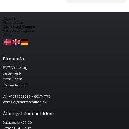
Forside
Åbningstider
Kontaktoplysninger
Handelsbetingelser
Profil
Firmainfo
SMT-Modeltog
Jægervej 9
6900 Skjern
CVR 44145855
Tlf: +4597361012 - 60174773
kontakt@smtmodeltog.dk
Åbningstider i butikken.
Mandag 14-17,30
Tirsdag 14-17,30