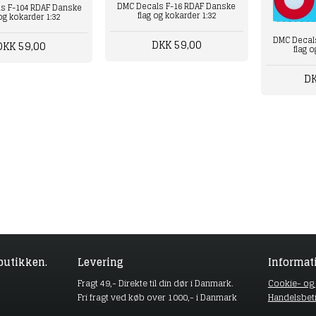
DMC Decals F-16 RDAF Danske
s F-104 RDAF Danske
flag og kokarder 1:32
 og kokarder 1:32
DMC Decal
DKK 59,00
DKK 59,00
flag o
DK
butikken.
Levering
Informat
Fragt 49,- Direkte til din dør i Danmark.
Cookie- og p
Fri fragt ved køb over 1000,- i Danmark
Handelsbet