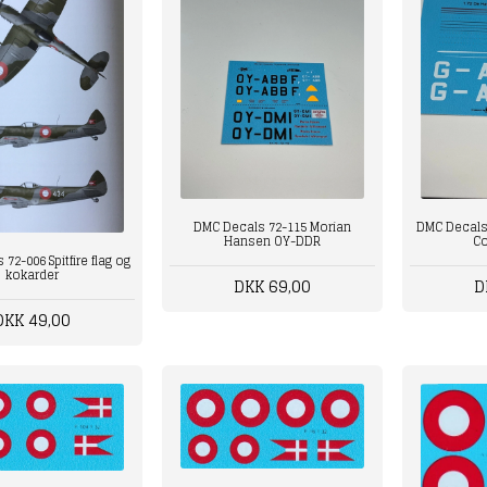
DMC Decals 72-115 Morian
DMC Decals 
Hansen OY-DDR
Co
72-006 Spitfire flag og
kokarder
DKK 69,00
D
DKK 49,00