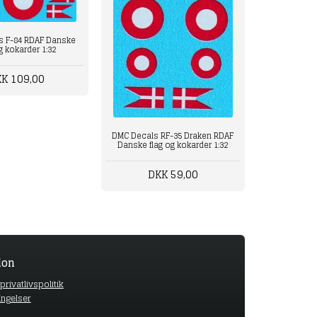
s F-84 RDAF Danske
g kokarder 1:32
K 109,00
DMC Decals RF-35 Draken RDAF
Danske flag og kokarder 1:32
DKK 59,00
ion
rivatlivspolitik
ingelser