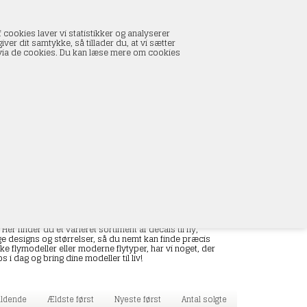
INDKØBSKURV
 cookies laver vi statistikker og analyserer
0 vare(r) i kurven
ver dit samtykke, så tillader du, at vi sætter
I alt:
0,00 DKK
s via de cookies. Du kan læse mere om cookies
Vis kurv
L
finder du et varieret sortiment af decals til fly,
ge designs og størrelser, så du nemt kan finde præcis
ske flymodeller eller moderne flytyper, har vi noget, der
i dag og bring dine modeller til liv!
faldende
Ældste først
Nyeste først
Antal solgte