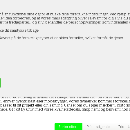
en funktionel side og for at huske dine foretrukne indstillinger. Ved hjælp af
le tiden forbedres, og at vores markedsføring bliver relevant for dig. Hvis du gi
ler fra tredjeparter), og at vi behandler de personoplysninger, som indsamle
ke dit samtykke tilbage.
avnet på de forskellige typer af cookies fortæller, hvilket formål de tjener.
AKTOPLYSNINGER
HANDELSBETINGELSER
PROFI
ærker
»
DMC Decals
»
Flymærker
res brede udvalg af flymærker i kategorien "Flymærker" på vores webshop. Her 
til enhver flyentusiast eller modelbygger. Vores flymærker kommer i forskelli
 passer til dit projekt eller din samling. Uanset om du søger mærker til histori
nere. Gør dit fly unikt med vores kvalitetsdecals. Shop nemt og bekvemt hos os 
Sorter efter...
Pris - stigende
Pris - 