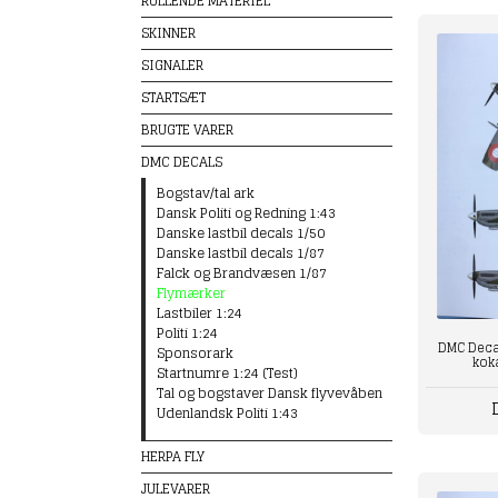
RULLENDE MATERIEL
SKINNER
SIGNALER
STARTSÆT
BRUGTE VARER
DMC DECALS
Bogstav/tal ark
Dansk Politi og Redning 1:43
Danske lastbil decals 1/50
Danske lastbil decals 1/87
Falck og Brandvæsen 1/87
Flymærker
Lastbiler 1:24
Politi 1:24
DMC Decals
Sponsorark
kok
Startnumre 1:24 (Test)
Tal og bogstaver Dansk flyvevåben
Udenlandsk Politi 1:43
HERPA FLY
JULEVARER