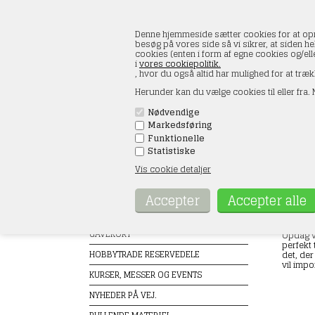
Denne hjemmeside sætter cookies for at opnå 
besøg på vores side så vi sikrer, at siden he
cookies (enten i form af egne cookies og/el
i
vores cookiepolitik.
, hvor du også altid har mulighed for at træk
Herunder kan du vælge cookies til eller fra. N
Nødvendige
Markedsføring
FORSIDE
ÅBNINGSTIDER
KONT
Funktionelle
Statistiske
Vis cookie detaljer
Produkter
Flym
Forside
TILBUD
GAVEKORT
Opdag vo
perfekt 
HOBBYTRADE RESERVEDELE
det, der
vil impo
KURSER, MESSER OG EVENTS
NYHEDER PÅ VEJ.