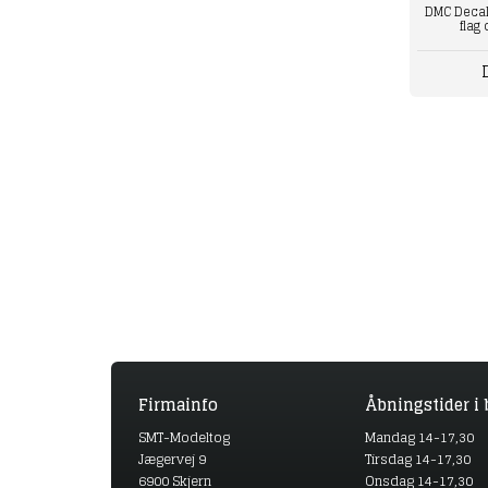
DMC Decal
flag
Firmainfo
Åbningstider i 
SMT-Modeltog
Mandag 14-17,30
Jægervej 9
Tirsdag 14-17,30
6900 Skjern
Onsdag 14-17,30