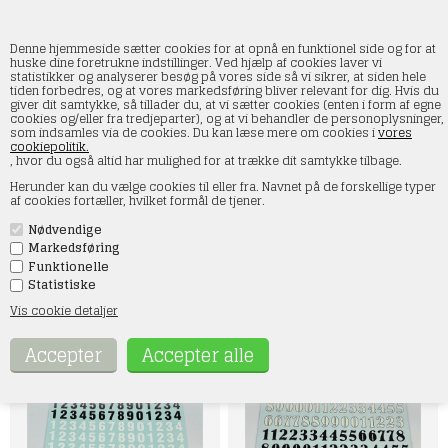
Denne hjemmeside sætter cookies for at opnå en funktionel side og for at
huske dine foretrukne indstillinger. Ved hjælp af cookies laver vi
statistikker og analyserer besøg på vores side så vi sikrer, at siden hele
tiden forbedres, og at vores markedsføring bliver relevant for dig. Hvis du
Startnumre 1:24 (Test)
giver dit samtykke, så tillader du, at vi sætter cookies (enten i form af egne
cookies og/eller fra tredjeparter), og at vi behandler de personoplysninger,
som indsamles via de cookies. Du kan læse mere om cookies i
vores
Forside
»
DMC Decals
»
Startnumre 1:24 (Test)
cookiepolitik.
, hvor du også altid har mulighed for at trække dit samtykke tilbage.
Opdag vores udvalg af 'Startnumre 1:24 (Test)' til dine
Herunder kan du vælge cookies til eller fra. Navnet på de forskellige typer
modelleringsprojekter! I denne kategori finder du diverse tal
af cookies fortæller, hvilket formål de tjener.
klistermærker, perfekte til at tilføje autenticitet og detaljer til dine
1:24 skala modeller. Vores klistermærker er af høj kvalitet, lette
Nødvendige
at anvende og ideelle til både amatører og erfarne samlere. Giv
dine modeller et personligt præg med disse nøje udvalgte
Markedsføring
startnumre. Perfekt til racingmodeller og meget mere! Shop nu og
Funktionelle
tag dine kreationer til det næste niveau med vores omhyggeligt
Statistiske
udvalgte startnumre.
Vis cookie detaljer