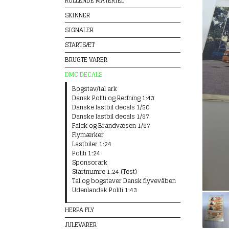
RULLENDE MATERIEL
SKINNER
SIGNALER
STARTSÆT
BRUGTE VARER
DMC DECALS
Bogstav/tal ark
Dansk Politi og Redning 1:43
Danske lastbil decals 1/50
Danske lastbil decals 1/87
Falck og Brandvæsen 1/87
Flymærker
Lastbiler 1:24
Politi 1:24
Sponsorark
Startnumre 1:24 (Test)
Tal og bogstaver Dansk flyvevåben
Udenlandsk Politi 1:43
HERPA FLY
JULEVARER