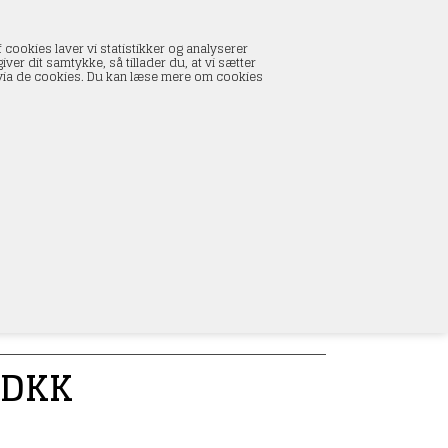
INDKØBSKURV
 cookies laver vi statistikker og analyserer
0 vare(r) i kurven
ver dit samtykke, så tillader du, at vi sætter
I alt:
0,00 DKK
s via de cookies. Du kan læse mere om cookies
Vis kurv
L
DKK