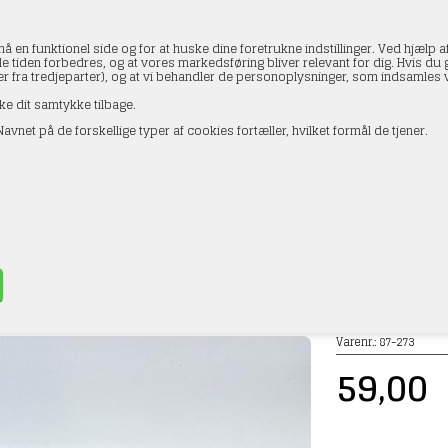
en funktionel side og for at huske dine foretrukne indstillinger. Ved hjælp af
le tiden forbedres, og at vores markedsføring bliver relevant for dig. Hvis du gi
ler fra tredjeparter), og at vi behandler de personoplysninger, som indsamle
ke dit samtykke tilbage.
avnet på de forskellige typer af cookies fortæller, hvilket formål de tjener.
AKTOPLYSNINGER
HANDELSBETINGELSER
PROFI
Decals 87-273 Holland Blumen Markt 1/87
»
DMC Decals
Varenr.:
87-273
59,00