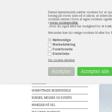
Denne hjemmeside sætter cookies for at opnå 
besøg på vores side så vi sikrer, at siden he
cookies (enten i form af egne cookies og/el
i
vores cookiepolitik.
, hvor du også altid har mulighed for at træk
Herunder kan du vælge cookies til eller fra. N
Nødvendige
Markedsføring
FORSIDE
ÅBNINGSTIDER
KONT
Funktionelle
Statistiske
Vis cookie detaljer
Produkter
DMC 
Forside
TILBUD
GAVEKORT
HOBBYTRADE RESERVEDELE
KURSER, MESSER OG EVENTS
NYHEDER PÅ VEJ.