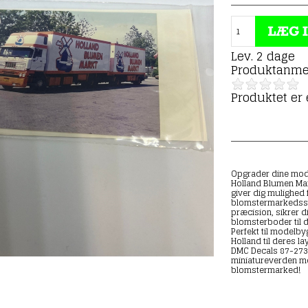
Lev. 2 dage
Produktanme
Produktet er
Opgrader dine mod
Holland Blumen Mark
giver dig mulighed f
blomstermarkedsste
præcision, sikrer di
blomsterboder til d
Perfekt til modelby
Holland til deres l
DMC Decals 87-273 
miniatureverden m
blomstermarked!