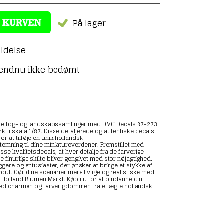
På lager
ldelse
 endnu ikke bedømt
eltog- og landskabssamlinger med DMC Decals 87-273
t i skala 1/87. Disse detaljerede og autentiske decals
or at tilføje en unik hollandsk
mning til dine miniatureverdener. Fremstillet med
sse kvalitetsdecals, at hver detalje fra de farverige
e finurlige skilte bliver gengivet med stor nøjagtighed.
ggere og entusiaster, der ønsker at bringe et stykke af
ayout. Gør dine scenarier mere livlige og realistiske med
Holland Blumen Markt. Køb nu for at omdanne din
ed charmen og farverigdommen fra et ægte hollandsk