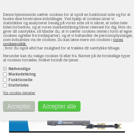
Denne hjemmeside sætter cookies for at opnå en funktionel side og for at
huske dine foretrukne indstillinger. Ved hjælp af cookies laver vi
statistikker og analyserer besøg på vores side så vi sikrer, at siden hele
tiden forbedres, og at vores markedsføring bliver relevant for dig. Hvis du
ESU 52984 Dekoder- og tilbehørskatalog
giver dit samtykke, så tillader du, at vi sætter cookies (enten i form af egne
2025/2026
cookies og/eller fra tredjeparter), og at vi behandler de personoplysninger,
som indsamles via de cookies. Du kan læse mere om cookies i
vores
cookiepolitik.
Forside
»
Togstyring
»
ESU
, hvor du også altid har mulighed for at trække dit samtykke tilbage.
Herunder kan du vælge cookies til eller fra. Navnet på de forskellige typer
af cookies fortæller, hvilket formål de tjener.
Nødvendige
Markedsføring
Funktionelle
Statistiske
Vis cookie detaljer