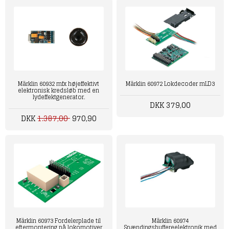
Märklin 60932 mfx højeffektivt
Märklin 60972 Lokdecoder mLD3
elektronisk kredsløb med en
lydeffektgenerator.
DKK 379,00
DKK
1.387,00
970,90
Märklin 60973 Fordelerplade til
Märklin 60974
eftermontering på lokomotiver
Spændingsbuffereelektronik med