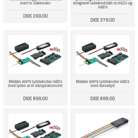
med to slæbesko
integreret ladekredsløb til mLD3 og
mSD3
DKK 269,00
DKK 379,00
Märklin 60975 Lyddekoder mSD3
Märklin 60976 Lyddekoder mSD3
med lyden af et damplokomotiv
med diesellyd
DKK 899,00
DKK 899,00