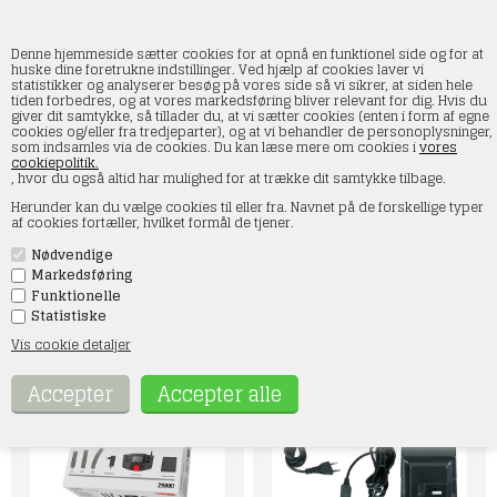
Denne hjemmeside sætter cookies for at opnå en funktionel side og for at
huske dine foretrukne indstillinger. Ved hjælp af cookies laver vi
statistikker og analyserer besøg på vores side så vi sikrer, at siden hele
tiden forbedres, og at vores markedsføring bliver relevant for dig. Hvis du
Märklin
giver dit samtykke, så tillader du, at vi sætter cookies (enten i form af egne
cookies og/eller fra tredjeparter), og at vi behandler de personoplysninger,
som indsamles via de cookies. Du kan læse mere om cookies i
vores
Forside
»
Togstyring
»
Märklin
cookiepolitik.
, hvor du også altid har mulighed for at trække dit samtykke tilbage.
Opdag den magiske verden af Märklin modeltog! I vores Märklin-
Herunder kan du vælge cookies til eller fra. Navnet på de forskellige typer
kategori finder du alt, hvad du behøver til din modeljernbane.
af cookies fortæller, hvilket formål de tjener.
Uanset om du er nybegynder eller erfaren samler, har vi noget for
dig. Vores udvalg inkluderer avancerede centralstationer,
Nødvendige
realistiske lyddekodere, praktiske terminaler og pålidelige
kabler. Märklin er kendt for sin høje kvalitet og detaljerigdom,
Markedsføring
hvilket gør deres produkter til et førsteklasses valg for
Funktionelle
entusiaster. Gør din modeljernbane levende med Märklin — hvor
Statistiske
præcision og passion mødes!
Vis cookie detaljer