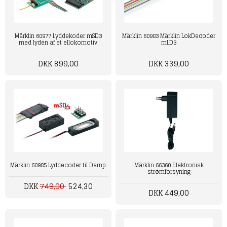
Märklin 60977 Lyddekoder mSD3
Märklin 60983 Märklin LokDecoder
med lyden af et ellokomotiv
mLD3
DKK 899,00
DKK 339,00
Märklin 60985 Lyddecoder til Damp
Märklin 66360 Elektronisk
strømforsyning
DKK
749,00
524,30
DKK 449,00