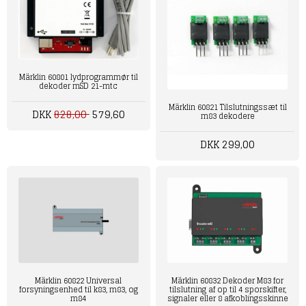
Märklin 60801 lydprogrammør til
dekoder mSD 21-mtc
Märklin 60821 Tilslutningssæt til
DKK
828,00
579,60
m83 dekodere
DKK 299,00
Märklin 60822 Universal
Märklin 60832 Dekoder M83 for
forsyningsenhed til k83, m83, og
tilslutning af op til 4 sporskifter,
m84
signaler eller 8 afkoblingsskinne