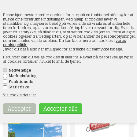
Denne hjemmeside sætter cookies for at opnå en funktionel side og for at
huske dine foretrukne indstillinger. Ved hjælp af cookies laver vi
statistikker og analyserer besøg på vores side så vi sikrer, at siden hele
tiden forbedres, og at vores markedsføring bliver relevant for dig. Hvis du
Viessmann
giver dit samtykke, så tillader du, at vi sætter cookies (enten i form af egne
cookies og/eller fra tredjeparter), og at vi behandler de personoplysninger,
som indsamles via de cookies. Du kan læse mere om cookies i
vores
Forside
»
Togstyring
»
Viessmann
cookiepolitik.
, hvor du også altid har mulighed for at trække dit samtykke tilbage.
Opdag det brede udvalg af Viessmann-produkter i vores
Herunder kan du vælge cookies til eller fra. Navnet på de forskellige typer
webshop, hvor kvalitet og innovation mødes. Viessmann er
af cookies fortæller, hvilket formål de tjener.
kendt for deres høje standard inden for pendelstyringskontrol,
forskellige decodere, kirkeklokke lydmoduler og lyssignaler.
Nødvendige
Uanset om du søger at forbedre din modeljernbane eller
opdatere dine automatiseringssystemer, har Viessmann de
Markedsføring
perfekte løsninger. Gennemse vores kategori og find præcis,
Funktionelle
hvad du har brug for for at tage din hobby eller professionelle
Statistiske
projekt til det næste niveau med Viessmanns pålidelige og
avancerede teknologier.
Vis cookie detaljer