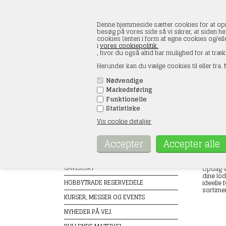
Denne hjemmeside sætter cookies for at opnå 
besøg på vores side så vi sikrer, at siden he
cookies (enten i form af egne cookies og/el
i
vores cookiepolitik.
, hvor du også altid har mulighed for at træk
Herunder kan du vælge cookies til eller fra. N
Nødvendige
Markedsføring
FORSIDE
ÅBNINGSTIDER
KONT
Funktionelle
Statistiske
Vis cookie detaljer
Produkter
Lodde
Forside
TILBUD
GAVEKORT
Opdag vo
dine lod
HOBBYTRADE RESERVEDELE
ideelle 
sortimen
KURSER, MESSER OG EVENTS
NYHEDER PÅ VEJ.