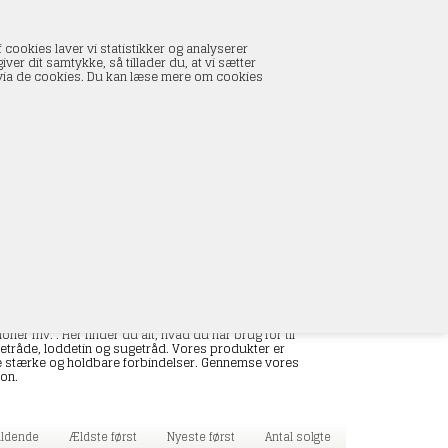
INDKØBSKURV
 cookies laver vi statistikker og analyserer
0 vare(r) i kurven
ver dit samtykke, så tillader du, at vi sætter
I alt:
0,00 DKK
s via de cookies. Du kan læse mere om cookies
Vis kurv
L
er mv.'. Her finder du alt, hvad du har brug for til
retråde, loddetin og sugetråd. Vores produkter er
kabe stærke og holdbare forbindelser. Gennemse vores
ion.
faldende
Ældste først
Nyeste først
Antal solgte