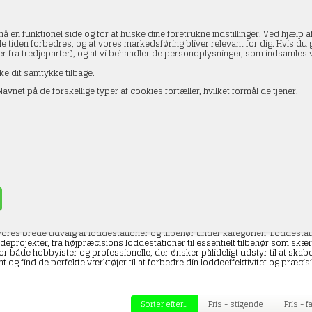
en funktionel side og for at huske dine foretrukne indstillinger. Ved hjælp af
le tiden forbedres, og at vores markedsføring bliver relevant for dig. Hvis du gi
ler fra tredjeparter), og at vi behandler de personoplysninger, som indsamle
ke dit samtykke tilbage.
avnet på de forskellige typer af cookies fortæller, hvilket formål de tjener.
AKTOPLYSNINGER
HANDELSBETINGELSER
PROFI
stationer mv.
»
Værktøj m.m
»
Loddestationer mv.
res brede udvalg af loddestationer og tilbehør under kategorien 'Loddestation
deprojekter, fra højpræcisions loddestationer til essentielt tilbehør som skæ
for både hobbyister og professionelle, der ønsker pålideligt udstyr til at s
t og find de perfekte værktøjer til at forbedre din loddeeffektivitet og præcis
Sorter efter...
Pris - stigende
Pris - 