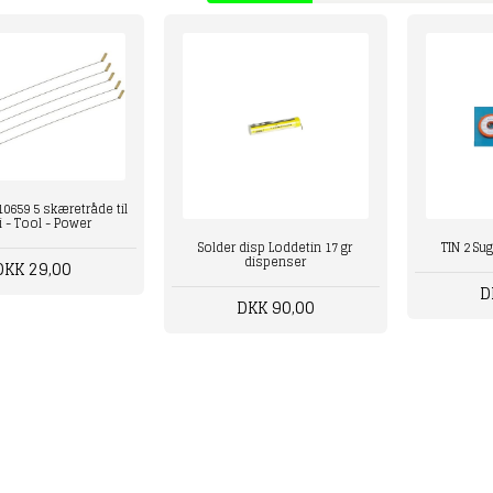
0659 5 skæretråde til
i - Tool - Power
Solder disp Loddetin 17 gr
TIN 2 Su
dispenser
DKK 29,00
D
DKK 90,00