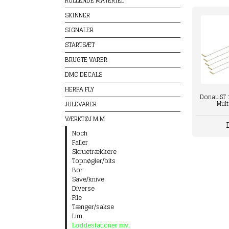
RULLENDE MATERIEL
SKINNER
SIGNALER
STARTSÆT
BRUGTE VARER
DMC DECALS
HERPA FLY
Donau ST 1
Mult
JULEVARER
VÆRKTØJ M.M
Noch
Faller
Skruetrækkere
Topnøgler/bits
Bor
Save/knive
Diverse
File
Tænger/sakse
Lim
Loddestationer mv.