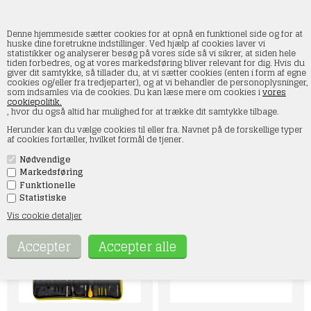
Denne hjemmeside sætter cookies for at opnå en funktionel side og for at
huske dine foretrukne indstillinger. Ved hjælp af cookies laver vi
statistikker og analyserer besøg på vores side så vi sikrer, at siden hele
tiden forbedres, og at vores markedsføring bliver relevant for dig. Hvis du
Noch
giver dit samtykke, så tillader du, at vi sætter cookies (enten i form af egne
cookies og/eller fra tredjeparter), og at vi behandler de personoplysninger,
som indsamles via de cookies. Du kan læse mere om cookies i
vores
Forside
»
Værktøj m.m
»
Noch
cookiepolitik.
, hvor du også altid har mulighed for at trække dit samtykke tilbage.
Opdag vores 'Noch' kategori, hvor du finder et nøje udvalgt
Herunder kan du vælge cookies til eller fra. Navnet på de forskellige typer
sortiment af værktøjer og tilbehør til dit værksted eller
af cookies fortæller, hvilket formål de tjener.
hobbyprojekt. Her tilbyder vi alt fra præcise filer og pincetter til
robuste savklinger og skarpe knivblade. Vores plastikflasker
Nødvendige
med låg er ideelle til opbevaring, mens pipetter og klemmer giver
dig præcision og kontrol i dit arbejde. Uanset dit projekt, har vi
Markedsføring
de nødvendige værktøjer til at hjælpe dig med at opnå de bedste
Funktionelle
resultater. Shop nu og oplev kvalitet og funktionalitet med 'Noch'.
Statistiske
Vis cookie detaljer