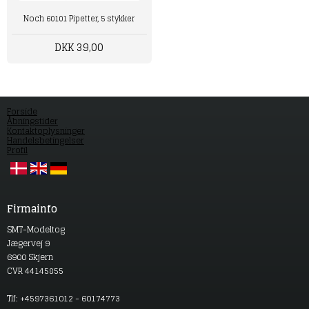
Noch 60101 Pipetter, 5 stykker
DKK 39,00
Forside
Åbningstider
Kontaktoplysninger
Handelsbetingelser
Profil
Firmainfo
SMT-Modeltog
Jægervej 9
6900 Skjern
CVR 44145855
Tlf: +4597361012 - 60174773