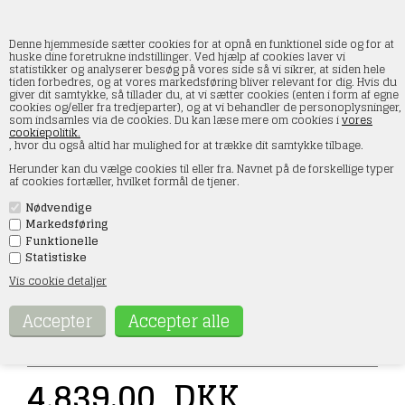
Denne hjemmeside sætter cookies for at opnå en funktionel side og for at
huske dine foretrukne indstillinger. Ved hjælp af cookies laver vi
statistikker og analyserer besøg på vores side så vi sikrer, at siden hele
tiden forbedres, og at vores markedsføring bliver relevant for dig. Hvis du
Piko 38320 Nordpolens damp Express
giver dit samtykke, så tillader du, at vi sætter cookies (enten i form af egne
lokomotiv Mogul med Nr. 24 inkl. Lyd &
cookies og/eller fra tredjeparter), og at vi behandler de personoplysninger,
som indsamles via de cookies. Du kan læse mere om cookies i
vores
Damp
cookiepolitik.
, hvor du også altid har mulighed for at trække dit samtykke tilbage.
Forside
»
Rullende materiel
»
Piko
»
Spor G
Herunder kan du vælge cookies til eller fra. Navnet på de forskellige typer
af cookies fortæller, hvilket formål de tjener.
Nødvendige
Markedsføring
Funktionelle
Statistiske
Vis cookie detaljer
Varenr.:
38320
4.839,00
DKK