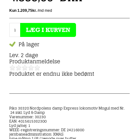
På lager
Lev. 2 dage
Produktanmeldelse
Produktet er endnu ikke bedømt
Piko 38320 Nordpolens damp Express lokomotiv Mogul med Nr.
24 inkl. Lyd & Damp
Varenummer: 38230
EAN: 4015615382300
Lyd ja/nej: 1
WEEE-registreringsnummer: DE 24216800
jernbaneadministration: XMAS
type måling: LüP / længde over buffer