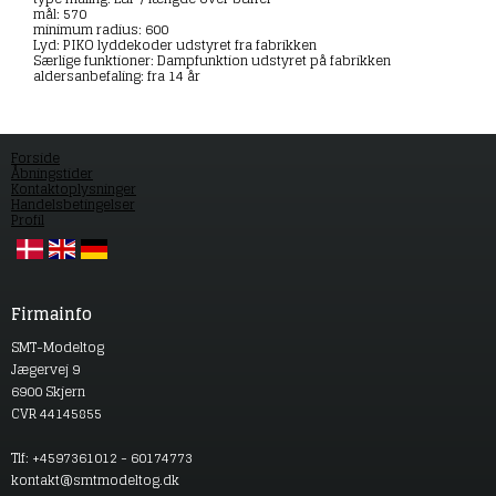
mål: 570
minimum radius: 600
Lyd: PIKO lyddekoder udstyret fra fabrikken
Særlige funktioner: Dampfunktion udstyret på fabrikken
aldersanbefaling: fra 14 år
Forside
Åbningstider
Kontaktoplysninger
Handelsbetingelser
Profil
Firmainfo
SMT-Modeltog
Jægervej 9
6900 Skjern
CVR 44145855
Tlf: +4597361012 - 60174773
kontakt@smtmodeltog.dk