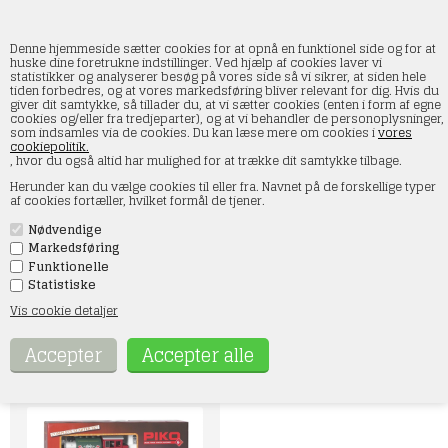
Denne hjemmeside sætter cookies for at opnå en funktionel side og for at
huske dine foretrukne indstillinger. Ved hjælp af cookies laver vi
statistikker og analyserer besøg på vores side så vi sikrer, at siden hele
tiden forbedres, og at vores markedsføring bliver relevant for dig. Hvis du
Startsæt
giver dit samtykke, så tillader du, at vi sætter cookies (enten i form af egne
cookies og/eller fra tredjeparter), og at vi behandler de personoplysninger,
som indsamles via de cookies. Du kan læse mere om cookies i
vores
Forside
»
Rullende materiel
»
Piko
»
Startsæt
cookiepolitik.
, hvor du også altid har mulighed for at trække dit samtykke tilbage.
Piko startsæt - Køb Piko startsæt til modeltogbanen prisbilligt
Herunder kan du vælge cookies til eller fra. Navnet på de forskellige typer
Piko start sæt fåes i mange varianter og prisgrupper. Det er som
af cookies fortæller, hvilket formål de tjener.
regel med et af nedenstående startsæt, at modeltogs-
entusiaster starter deres ofte livslange interesse for modeltog.
Nødvendige
Mange forsætter med spor H0, som uden sammenligning er en af
de mest populære serier fra tyske Piko - flotte og funktionelle
Markedsføring
modeller af tog i størrelsesforholdet 1:87.
Funktionelle
Med startsættene fra Piko får du en rigtig god start, og du kan
Statistiske
selvfølgelig bygge videre på sættene med skinner, tilbehør osv.
lige som du har lyst og plads til. Det er en verden helt for sig selv
Vis cookie detaljer
i miniatureformat.
Piko startsæt fåes enten med Piko A-skinner eller Piko A-skinner
med ballast.