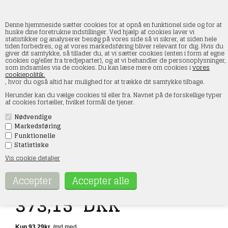
Denne hjemmeside sætter cookies for at opnå en funktionel side og for at
huske dine foretrukne indstillinger. Ved hjælp af cookies laver vi
statistikker og analyserer besøg på vores side så vi sikrer, at siden hele
tiden forbedres, og at vores markedsføring bliver relevant for dig. Hvis du
Piko 54759 Tankvogn RYKO, ep VI
giver dit samtykke, så tillader du, at vi sætter cookies (enten i form af egne
cookies og/eller fra tredjeparter), og at vi behandler de personoplysninger,
som indsamles via de cookies. Du kan læse mere om cookies i
vores
Forside
»
Rullende materiel
»
Piko
»
Godsvogne
cookiepolitik.
, hvor du også altid har mulighed for at trække dit samtykke tilbage.
Herunder kan du vælge cookies til eller fra. Navnet på de forskellige typer
af cookies fortæller, hvilket formål de tjener.
Nødvendige
Markedsføring
Funktionelle
Statistiske
Vis cookie detaljer
Varenr.:
54759
Før439,00
373,15
DKK