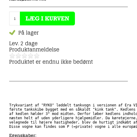
På lager
Lev. 2 dage
Produktanmeldelse
Produktet er endnu ikke bedømt
Tankvogn RYKO, ep VI
Trykvariant af "RYKO" leddelt tankvogn i versionen af ​​Era VI
første tankskibe bygget med en såkaldt "kink tank". Kedlens 
af kedlen hælder 3° mod midten. Derfor løber kedlens indhold
næsten helt af uden yderligere hjælpemidler. Da køretøjerne,
velegnede til højere hastigheder, blev de hurtigt indkøbt af
Disse vogne kan findes som P (=private) vogne i alle europæ
Egenskaber: