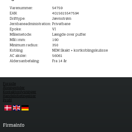
Varenummer:
54759
EAN:
4015615547594
Drifttype:
Jævnstrøm
Jernbaneadministration:
Privatbane
Epoke:
VI
Målemetode:
Længde over puffer
Mål i mm:
190
Minimum radius:
358
Kobling:
NEM Skakt + kortkoblingskulisse
AC aksler:
56061
Aldersanbefaling:
Fra 14 år
Forside
Åbningstider
Kontaktoplysninger
Handelsbetingelser
Profil
Firmainfo