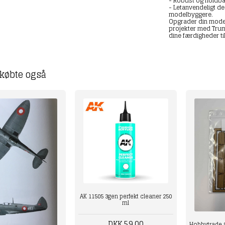
- Robust og holdba
- Letanvendeligt d
modelbyggere.
Opgrader din modelb
projekter med Trum
dine færdigheder ti
købte også
AK 11505 3gen perfekt cleaner 250
ml
DKK 59,00
Hobbytrade 8