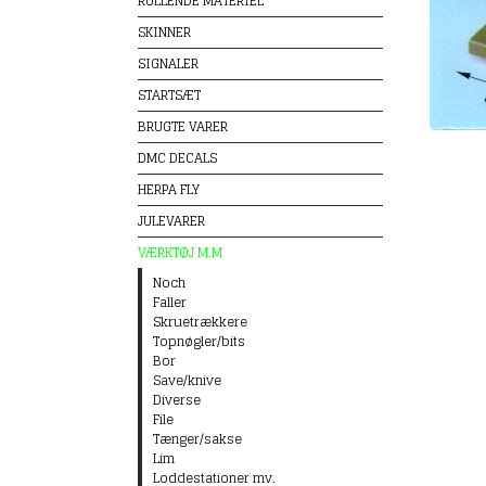
RULLENDE MATERIEL
SKINNER
SIGNALER
STARTSÆT
BRUGTE VARER
DMC DECALS
HERPA FLY
JULEVARER
VÆRKTØJ M.M
Noch
Faller
Skruetrækkere
Topnøgler/bits
Bor
Save/knive
Diverse
File
Tænger/sakse
Lim
Loddestationer mv.