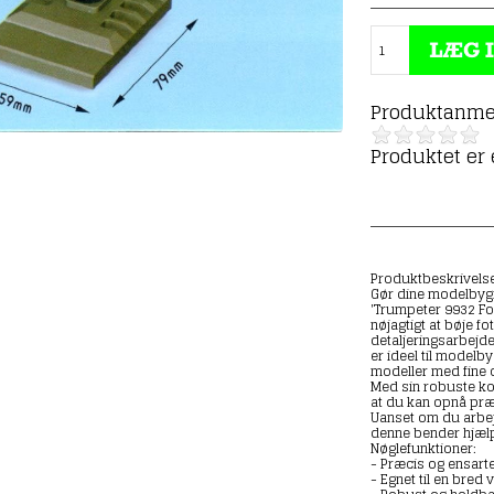
Produktanme
Produktet er
Produktbeskrivelse
Gør dine modelbyg
'Trumpeter 9932 Fot
nøjagtigt at bøje fo
detaljeringsarbejd
er ideel til modelb
modeller med fine o
Med sin robuste ko
at du kan opnå præ
Uanset om du arbej
denne bender hjælp
Nøglefunktioner:
- Præcis og ensarte
- Egnet til en bred 