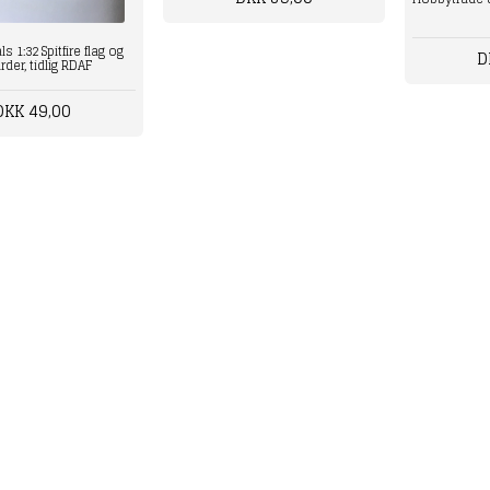
 1:32 Spitfire flag og
D
rder, tidlig RDAF
DKK 49,00