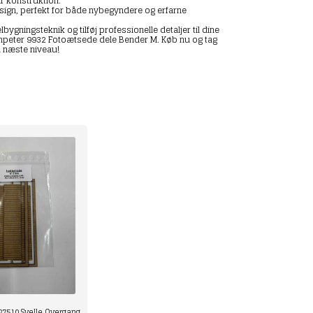
r konstruktion.
esign, perfekt for både nybegyndere og erfarne
ygningsteknik og tilføj professionelle detaljer til dine
peter 9932 Fotoætsede dele Bender M. Køb nu og tag
l næste niveau!
7510 Svelle Overgang,