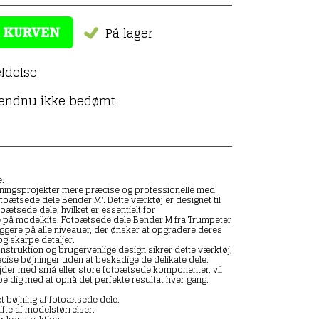
På lager
ldelse
 endnu ikke bedømt
:
ningsprojekter mere præcise og professionelle med
oætsede dele Bender M'. Dette værktøj er designet til
toætsede dele, hvilket er essentielt for
e på modelkits. Fotoætsede dele Bender M fra Trumpeter
yggere på alle niveauer, der ønsker at opgradere deres
g skarpe detaljer.
nstruktion og brugervenlige design sikrer dette værktøj,
cise bøjninger uden at beskadige de delikate dele.
der med små eller store fotoætsede komponenter, vil
e dig med at opnå det perfekte resultat hver gang.
t bøjning af fotoætsede dele.
vifte af modelstørrelser.