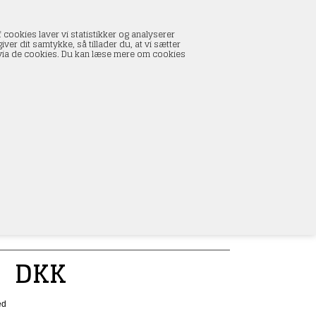
INDKØBSKURV
 cookies laver vi statistikker og analyserer
0 vare(r) i kurven
ver dit samtykke, så tillader du, at vi sætter
I alt:
0,00 DKK
s via de cookies. Du kan læse mere om cookies
Vis kurv
L
0
DKK