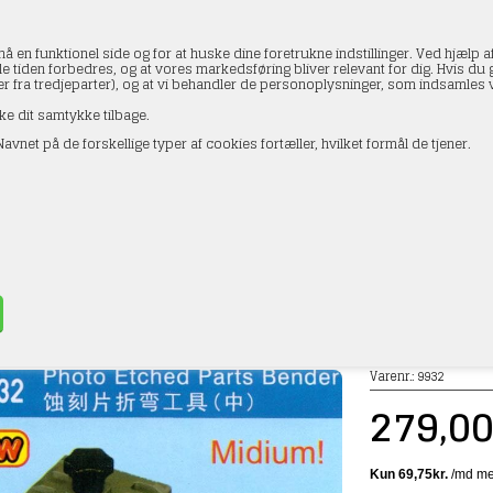
en funktionel side og for at huske dine foretrukne indstillinger. Ved hjælp af
le tiden forbedres, og at vores markedsføring bliver relevant for dig. Hvis du gi
ler fra tredjeparter), og at vi behandler de personoplysninger, som indsamle
ke dit samtykke tilbage.
avnet på de forskellige typer af cookies fortæller, hvilket formål de tjener.
AKTOPLYSNINGER
HANDELSBETINGELSER
PROFI
peter 9932 Fotoætsede dele Bender M
»
Værktøj m.m
Varenr.:
9932
279,0