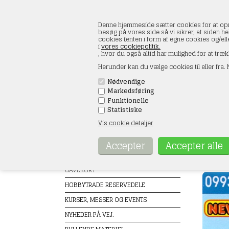
Denne hjemmeside sætter cookies for at opnå 
besøg på vores side så vi sikrer, at siden he
cookies (enten i form af egne cookies og/el
i
vores cookiepolitik.
, hvor du også altid har mulighed for at træk
Herunder kan du vælge cookies til eller fra. N
Nødvendige
Markedsføring
FORSIDE
ÅBNINGSTIDER
KONT
Funktionelle
Statistiske
Vis cookie detaljer
Produkter
Trum
Forside
TILBUD
GAVEKORT
HOBBYTRADE RESERVEDELE
KURSER, MESSER OG EVENTS
NYHEDER PÅ VEJ.